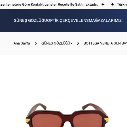
nlemelere Göre Kontakt Lensler Reçete İle Satılmaktadır.
Türkiye'd
GÜNEŞ GÖZLÜĞÜ
OPTİK ÇERÇEVE
LENS
MAĞAZALARIMIZ
Ana Sayfa
GÜNEŞ GÖZLÜĞÜ -
BOTTEGA VENETA SUN BV