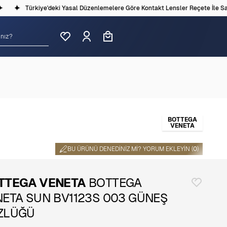
Türkiye'deki Yasal Düzenlemelere Göre Kontakt Lensler Reçete İle Satıl
BOTTEGA
VENETA
BU ÜRÜNÜ DENEDINIZ MI? YORUM EKLEYIN (
0
)
TTEGA VENETA
BOTTEGA
ETA SUN BV1123S 003 GÜNEŞ
ZLÜĞÜ