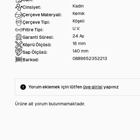
Kadın
Cinsiyet:
Kemik
Çerçeve Materyali:
Köşeli
Çerçeve Tipi:
U.V.
Filtre Tipi:
24 Ay
Garanti Süresi:
16 mm
Köprü Ölçüsü:
140 mm
Sap Ölçüsü:
0889652352213
Barkod:
Yorum eklemek için lütfen
üye girişi
yapınız
Ürüne ait yorum bulunmamaktadır.