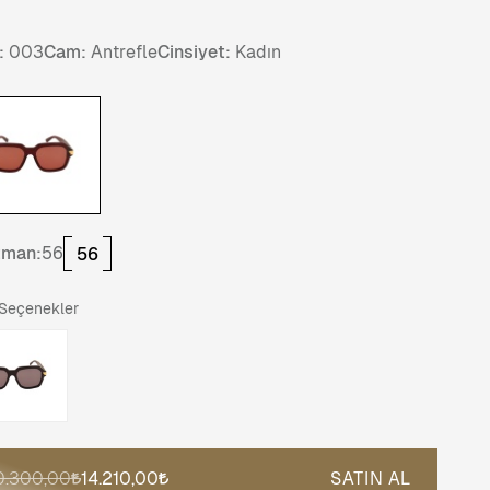
:
003
Cam:
Antrefle
Cinsiyet:
Kadın
tman:
56
56
 Seçenekler
0.300,00
14.210,00
SATIN AL