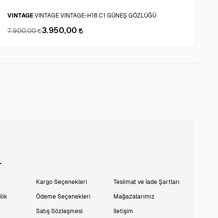
VINTAGE
VINTAGE VINTAGE-H18 C1 GÜNEŞ GÖZLÜĞÜ
F
3.950,00
7.900,00
1
L
Kargo Seçenekleri
Teslimat ve İade Şartları
lik
Ödeme Seçenekleri
Mağazalarımız
Satış Sözleşmesi
İletişim