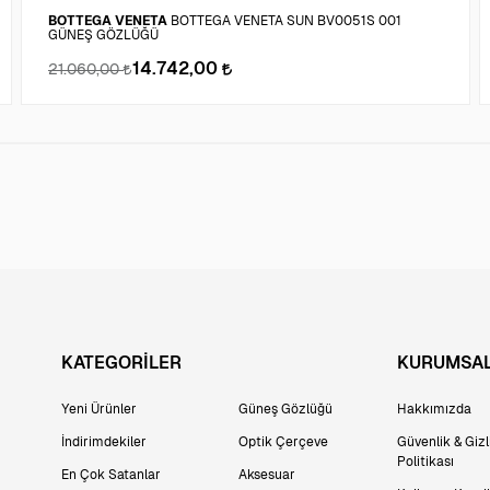
BOTTEGA VENETA
BOTTEGA VENETA SUN BV0051S 001
GÜNEŞ GÖZLÜĞÜ
14.742,00
21.060,00
KATEGORİLER
KURUMSA
Yeni Ürünler
Güneş Gözlüğü
Hakkımızda
İndirimdekiler
Optik Çerçeve
Güvenlik & Gizli
Politikası
En Çok Satanlar
Aksesuar