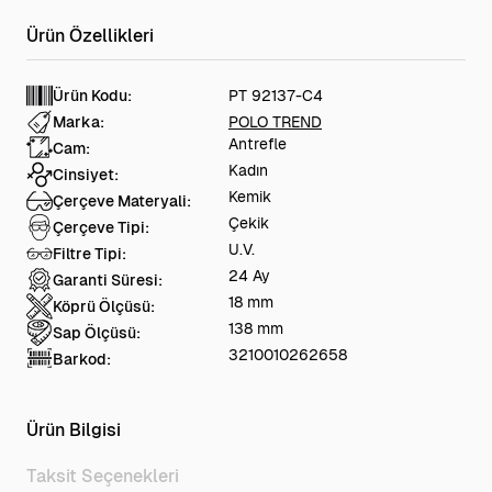
Ürün Kodu:
PT 92137-C4
Marka:
POLO TREND
Antrefle
Cam:
Kadın
Cinsiyet:
Kemik
Çerçeve Materyali:
Çekik
Çerçeve Tipi:
U.V.
Filtre Tipi:
24 Ay
Garanti Süresi:
18 mm
Köprü Ölçüsü:
138 mm
Sap Ölçüsü:
3210010262658
Barkod:
Ürün Bilgisi
Taksit Seçenekleri