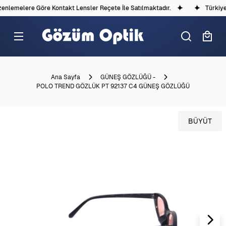
nlemelere Göre Kontakt Lensler Reçete İle Satılmaktadır.
Türkiye'd
Ana Sayfa
GÜNEŞ GÖZLÜĞÜ -
POLO TREND GÖZLÜK PT 92137 C4 GÜNEŞ GÖZLÜĞÜ
BÜYÜT