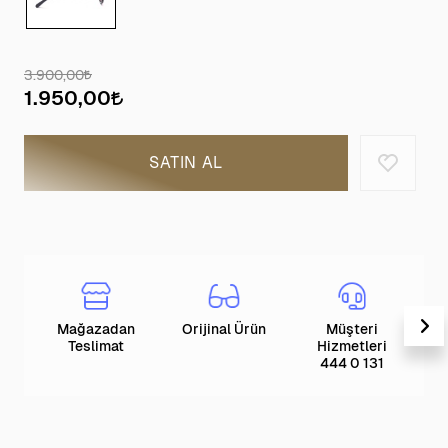
3.900,00
1.950,00
SATIN AL
Mağazadan
Orijinal Ürün
Müşteri
T
Teslimat
Hizmetleri
444 0 131