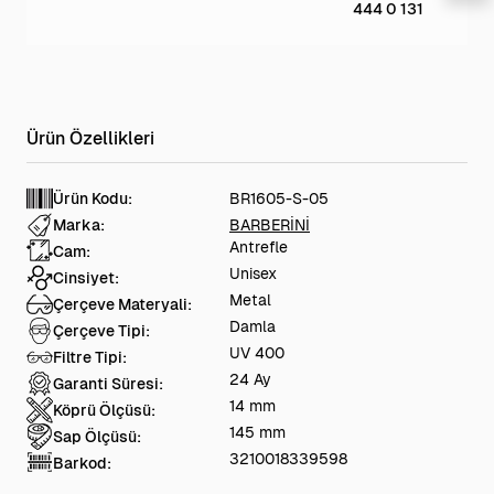
444 0 131
Ürün Kodu:
BR1605-S-05
Marka:
BARBERİNİ
Antrefle
Cam:
Unisex
Cinsiyet:
Metal
Çerçeve Materyali:
Damla
Çerçeve Tipi:
UV 400
Filtre Tipi:
24 Ay
Garanti Süresi:
14 mm
Köprü Ölçüsü:
145 mm
Sap Ölçüsü:
3210018339598
Barkod: