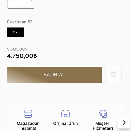
Ekartman:
57
57
9.500,00
4.750,00
SATIN AL
Mağazadan
Orijinal Ürün
Müşteri
T
Teslimat
Hizmetleri