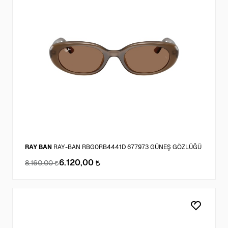
RAY BAN
RAY-BAN RBG0RB4441D 677973 GÜNEŞ GÖZLÜĞÜ
6.120,00
8.160,00