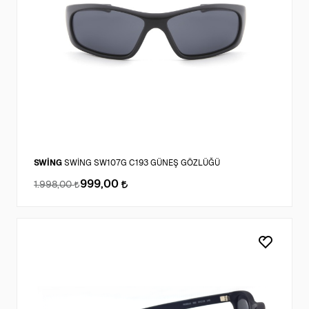
SWİNG
SWİNG SW107G C193 GÜNEŞ GÖZLÜĞÜ
999,00
1.998,00