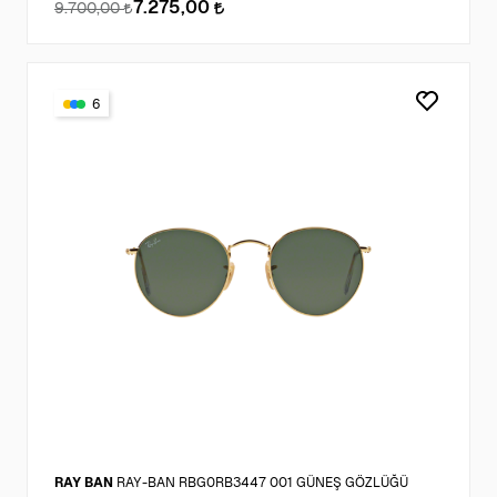
7.275,00
9.700,00
6
RAY BAN
RAY-BAN RBG0RB3447 001 GÜNEŞ GÖZLÜĞÜ