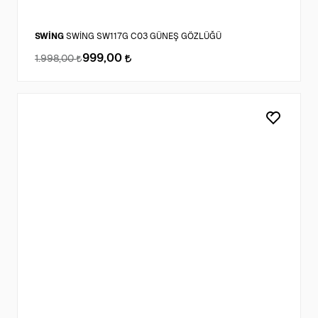
SWİNG
SWİNG SW117G C03 GÜNEŞ GÖZLÜĞÜ
999,00
1.998,00