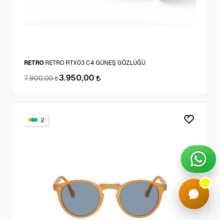
RETRO
RETRO RTX03 C4 GÜNEŞ GÖZLÜĞÜ
3.950,00
7.900,00
2