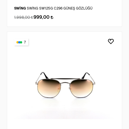
SWİNG
SWİNG SW125G C296 GÜNEŞ GÖZLÜĞÜ
999,00
1.998,00
7