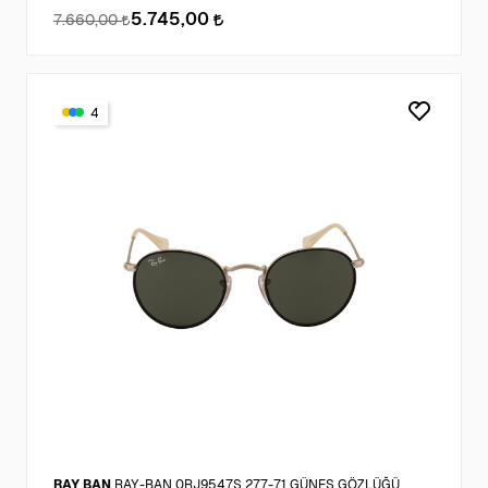
5.745,00
7.660,00
4
RAY BAN
RAY-BAN 0RJ9547S 277-71 GÜNEŞ GÖZLÜĞÜ