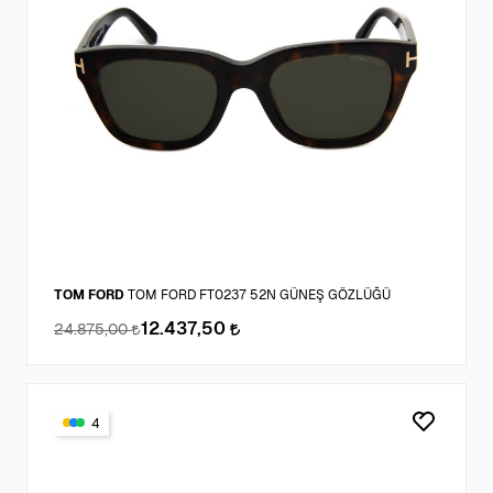
TOM FORD
TOM FORD FT0237 52N GÜNEŞ GÖZLÜĞÜ
12.437,50
24.875,00
4