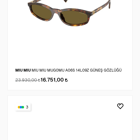
MIU MIU
MIU MIU MUG0MU A06S 14L09Z GÜNEŞ GÖZLÜĞÜ
16.751,00
23.930,00
3