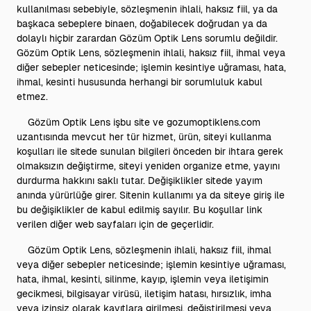
kullanılması sebebiyle, sözleşmenin ihlali, haksız fiil, ya da
başkaca sebeplere binaen, doğabilecek doğrudan ya da
dolaylı hiçbir zarardan Gözüm Optik Lens sorumlu değildir.
Gözüm Optik Lens, sözleşmenin ihlali, haksız fiil, ihmal veya
diğer sebepler neticesinde; işlemin kesintiye uğraması, hata,
ihmal, kesinti hususunda herhangi bir sorumluluk kabul
etmez.
Gözüm Optik Lens işbu site ve gozumoptiklens.com
uzantısında mevcut her tür hizmet, ürün, siteyi kullanma
koşulları ile sitede sunulan bilgileri önceden bir ihtara gerek
olmaksızın değiştirme, siteyi yeniden organize etme, yayını
durdurma hakkını saklı tutar. Değişiklikler sitede yayım
anında yürürlüğe girer. Sitenin kullanımı ya da siteye giriş ile
bu değişiklikler de kabul edilmiş sayılır. Bu koşullar link
verilen diğer web sayfaları için de geçerlidir.
Gözüm Optik Lens, sözleşmenin ihlali, haksız fiil, ihmal
veya diğer sebepler neticesinde; işlemin kesintiye uğraması,
hata, ihmal, kesinti, silinme, kayıp, işlemin veya iletişimin
gecikmesi, bilgisayar virüsü, iletişim hatası, hırsızlık, imha
veya izinsiz olarak kayıtlara girilmesi, değiştirilmesi veya