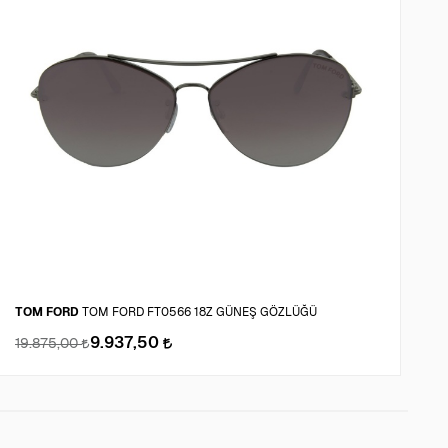
TOM FORD
TOM FORD FT0566 18Z GÜNEŞ GÖZLÜĞÜ
P
9.937,50
19.875,00
2