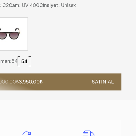
:
C2
Cam:
UV 400
Cinsiyet:
Unisex
tman:
54
54
.900,00
3.950,00
SATIN AL