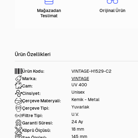
Mağazadan
Orijinal Ürün
Teslimat
Ürün Kodu:
VINTAGE-H1529-C2
Marka:
VINTAGE
UV 400
Cam:
Unisex
Cinsiyet:
Kemik - Metal
Çerçeve Materyali:
Yuvarlak
Çerçeve Tipi:
U.V.
Filtre Tipi:
24 Ay
Garanti Süresi:
18 mm
Köprü Ölçüsü:
145 mm
Sap Ölçüsü: