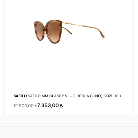
SAFİLO
SAFILO MM CLASSY VII - G HR3HA GÜNEŞ GÖZLÜĞÜ
7.353,00
12.900,00