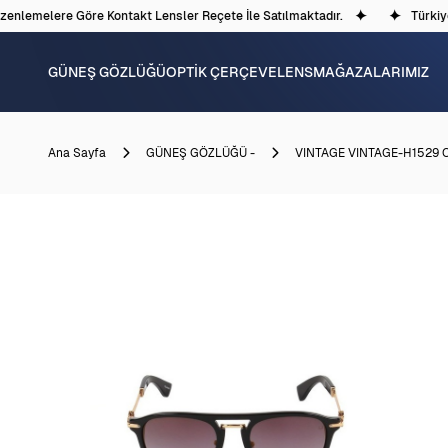
nlemelere Göre Kontakt Lensler Reçete İle Satılmaktadır.
Türkiye'd
GÜNEŞ GÖZLÜĞÜ
OPTİK ÇERÇEVE
LENS
MAĞAZALARIMIZ
Ana Sayfa
GÜNEŞ GÖZLÜĞÜ -
VINTAGE VINTAGE-H1529