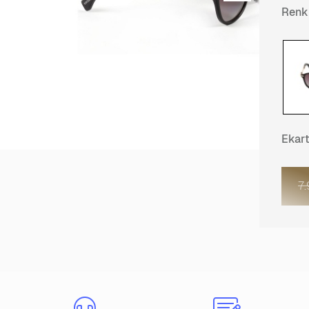
Renk
Ekar
7