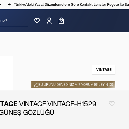
Türkiye'deki Yasal Düzenlemelere Göre Kontakt Lensler Reçete İle Satıl
VINTAGE
BU ÜRÜNÜ DENEDINIZ MI? YORUM EKLEYIN (
0
)
NTAGE
VINTAGE VINTAGE-H1529
 GÜNEŞ GÖZLÜĞÜ