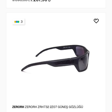
9.690,00
3
ZERORH
ZERORH ZRH732 2Z07 GÜNEŞ GÖZLÜĞÜ