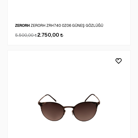
ZERORH
ZERORH ZRH740 0Z06 GÜNEŞ GÖZLÜĞÜ
2.750,00
5.500,00