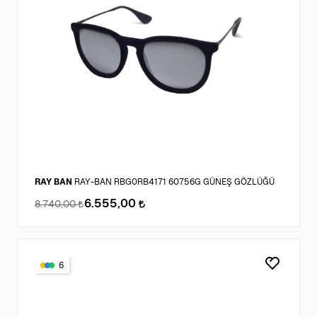
RAY BAN
RAY-BAN RBG0RB4171 60756G GÜNEŞ GÖZLÜĞÜ
6.555,00
8.740,00
6