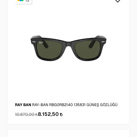
13
RAY BAN
RAY-BAN RBG0RB2140 135831 GÜNEŞ GÖZLÜĞÜ
8.152,50
10.870,00