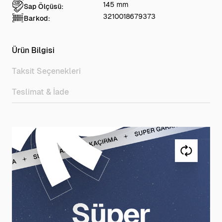
145 mm
Sap Ölçüsü:
3210018679373
Barkod:
Ürün Bilgisi
Taksit Seçenekleri
Teslimat & İade