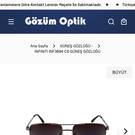
lemelere Göre Kontakt Lensler Reçete İle Satılmaktadır.
Türkiye'd
Ana Sayfa
GÜNEŞ GÖZLÜĞÜ -
INFINITI INF3694 C6 GÜNEŞ GÖZLÜĞÜ
BÜYÜT