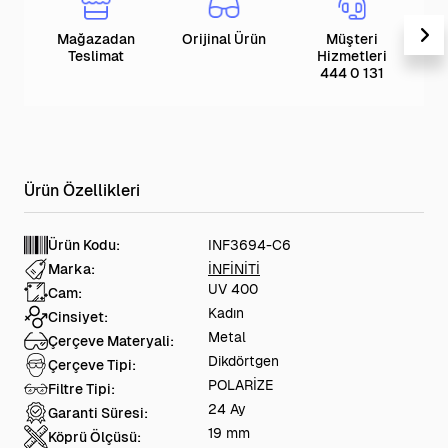
Mağazadan
Orijinal Ürün
Müşteri
T
Teslimat
Hizmetleri
444 0 131
Ürün Kodu:
INF3694-C6
Marka:
İNFİNİTİ
UV 400
Cam:
Kadın
Cinsiyet:
Metal
Çerçeve Materyali:
Dikdörtgen
Çerçeve Tipi:
POLARİZE
Filtre Tipi:
24 Ay
Garanti Süresi:
19 mm
Köprü Ölçüsü: