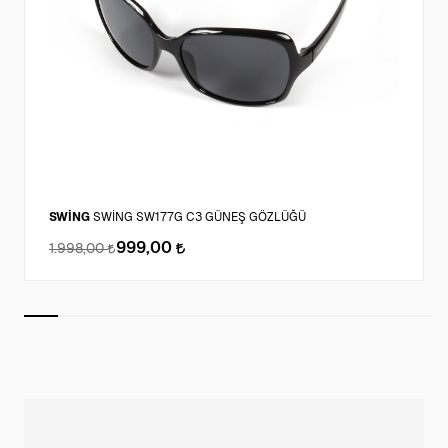
SWİNG
SWİNG SW177G C3 GÜNEŞ GÖZLÜĞÜ
999,00
1.998,00