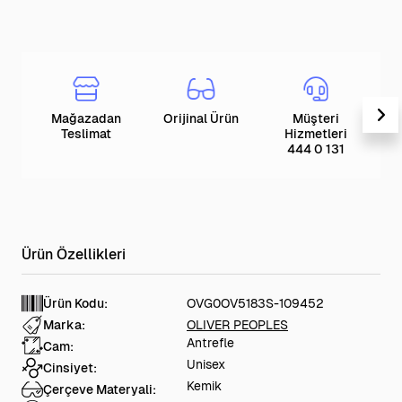
Mağazadan
Orijinal Ürün
Müşteri
T
Teslimat
Hizmetleri
444 0 131
Ürün Kodu:
OVG0OV5183S-109452
Marka:
OLIVER PEOPLES
Antrefle
Cam:
Unisex
Cinsiyet:
Kemik
Çerçeve Materyali: