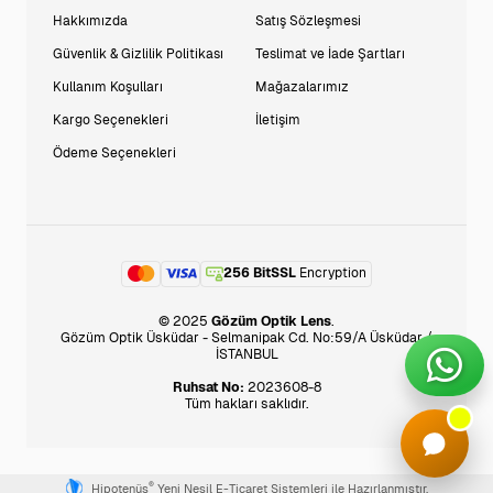
Hakkımızda
Satış Sözleşmesi
Güvenlik & Gizlilik Politikası
Teslimat ve İade Şartları
Kullanım Koşulları
Mağazalarımız
Kargo Seçenekleri
İletişim
Ödeme Seçenekleri
256 BitSSL
Encryption
© 2025
Gözüm Optik Lens
.
Gözüm Optik Üsküdar - Selmanipak Cd. No:59/A Üsküdar /
İSTANBUL
Ruhsat No:
2023608-8
Tüm hakları saklıdır.
®
Hipotenüs
Yeni Nesil E-Ticaret Sistemleri ile Hazırlanmıştır.