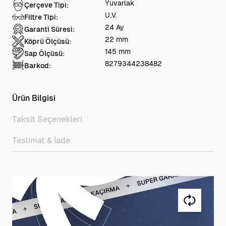
Yuvarlak
Çerçeve Tipi:
U.V.
Filtre Tipi:
24 Ay
Garanti Süresi:
22 mm
Köprü Ölçüsü:
145 mm
Sap Ölçüsü:
8279344238482
Barkod:
Ürün Bilgisi
Taksit Seçenekleri
Teslimat & İade