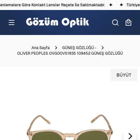
lemelere Göre Kontakt Lensler Reçete İle Satılmaktadır.
Türkiye'd
Ana Sayfa
GÜNEŞ GÖZLÜĞÜ -
OLIVER PEOPLES OVG0OV5183S 109452 GÜNEŞ GÖZLÜĞÜ
BÜYÜT