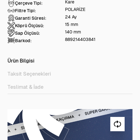
Kare
Çerçeve Tipi:
POLARİZE
Filtre Tipi:
24 Ay
Garanti Süresi:
15 mm
Köprü Ölçüsü:
140 mm
Sap Ölçüsü:
889214403841
Barkod:
Ürün Bilgisi
Taksit Seçenekleri
Teslimat & İade