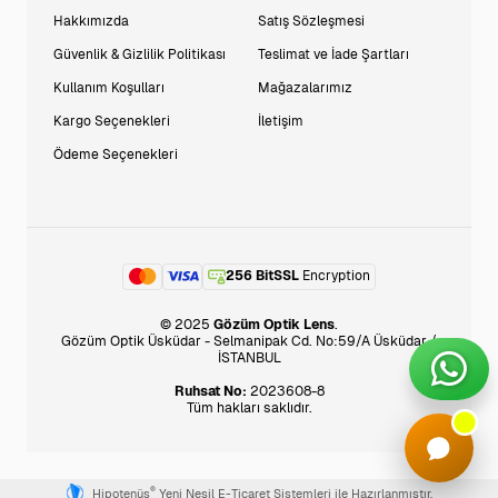
Hakkımızda
Satış Sözleşmesi
Güvenlik & Gizlilik Politikası
Teslimat ve İade Şartları
Kullanım Koşulları
Mağazalarımız
Kargo Seçenekleri
İletişim
Ödeme Seçenekleri
256 BitSSL
Encryption
© 2025
Gözüm Optik Lens
.
Gözüm Optik Üsküdar - Selmanipak Cd. No:59/A Üsküdar /
İSTANBUL
Ruhsat No:
2023608-8
Tüm hakları saklıdır.
®
Hipotenüs
Yeni Nesil E-Ticaret Sistemleri ile Hazırlanmıştır.