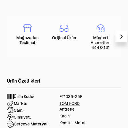
Mağazadan
Orijinal Ürün
Müşteri
T
Teslimat
Hizmetleri
444 0 131
Ürün Kodu:
FT1039-25F
Marka:
TOM FORD
Antrefle
Cam:
Kadın
Cinsiyet:
Kemik - Metal
Çerçeve Materyali: