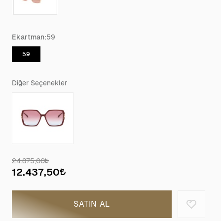
Ekartman:
59
59
Diğer Seçenekler
24.875,00
12.437,50
SATIN AL