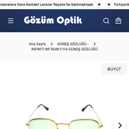
emelere Göre Kontakt Lensler Reçete İle Satılmaktadır.
Türkiye'dek
Ana Sayfa
GÜNEŞ GÖZLÜĞÜ -
INFINITI INF3548 C114 GÜNEŞ GÖZLÜĞÜ
BÜYÜT