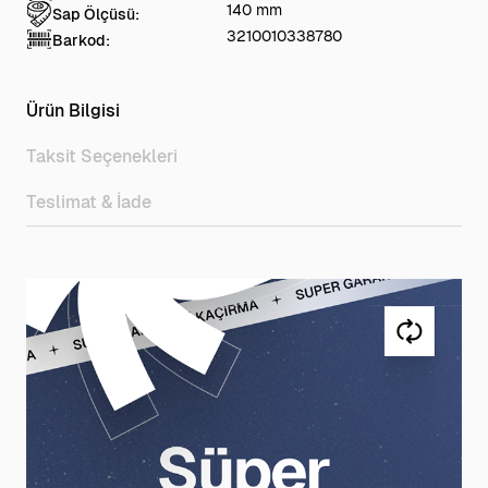
140 mm
Sap Ölçüsü:
3210010338780
Barkod:
Ürün Bilgisi
Taksit Seçenekleri
Teslimat & İade