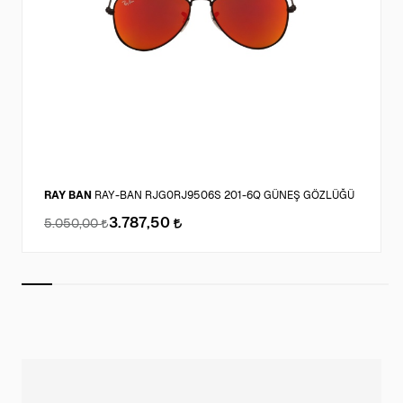
RAY BAN
RAY-BAN RJG0RJ9506S 201-6Q GÜNEŞ GÖZLÜĞÜ
3.787,50
5.050,00