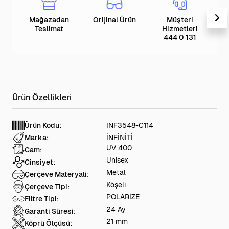
Mağazadan
Orijinal Ürün
Müşteri
T
Teslimat
Hizmetleri
444 0 131
Ürün Kodu:
INF3548-C114
Marka:
İNFİNİTİ
UV 400
Cam:
Unisex
Cinsiyet:
Metal
Çerçeve Materyali:
Köşeli
Çerçeve Tipi:
POLARİZE
Filtre Tipi:
24 Ay
Garanti Süresi:
21 mm
Köprü Ölçüsü: