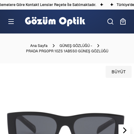
melere Göre Kontakt Lensler Reçete İle Satılmaktadır.
Türkiye'deki
Ana Sayfa
GÜNEŞ GÖZLÜĞÜ -
PRADA PRG0PR 10ZS 1AB5S0 GÜNEŞ GÖZLÜĞÜ
BÜYÜT