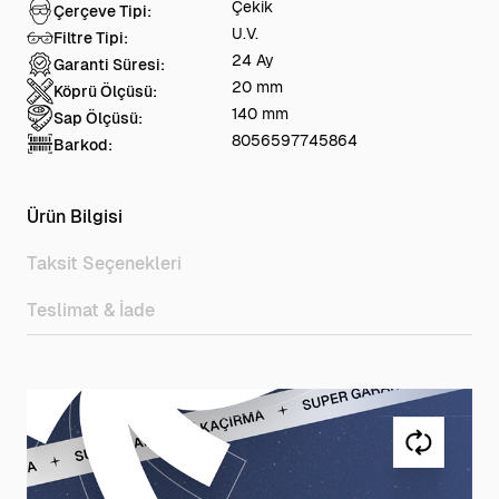
Çekik
Çerçeve Tipi:
U.V.
Filtre Tipi:
24 Ay
Garanti Süresi:
20 mm
Köprü Ölçüsü:
140 mm
Sap Ölçüsü:
8056597745864
Barkod:
Ürün Bilgisi
Taksit Seçenekleri
Teslimat & İade