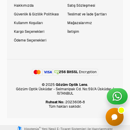
Hakkımızda
Satış Sözleşmesi
Güvenlik & Gizlilik Politikası
Teslimat ve İade Şartları
Kullanım Koşulları
Mağazalarımız
Kargo Seçenekleri
İletişim
Ödeme Seçenekleri
256 BitSSL
Encryption
© 2025
Gözüm Optik Lens
.
Gözüm Optik Üsküdar - Selmanipak Cd. No:59/A Üsküdar /
İSTANBUL
Ruhsat No:
2023608-8
Tüm hakları saklıdır.
®
Hipotenüs
Yeni Nesil E-Ticaret Sistemleri ile Hazırlanmıştır.