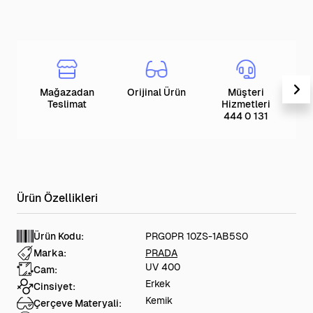
Mağazadan
Orijinal Ürün
Müşteri
T
Teslimat
Hizmetleri
444 0 131
Ürün Kodu:
PRG0PR 10ZS-1AB5S0
Marka:
PRADA
UV 400
Cam:
Erkek
Cinsiyet:
Kemik
Çerçeve Materyali: