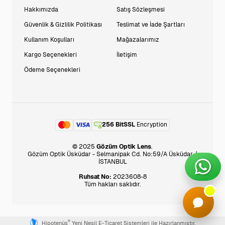
Hakkımızda
Satış Sözleşmesi
Güvenlik & Gizlilik Politikası
Teslimat ve İade Şartları
Kullanım Koşulları
Mağazalarımız
Kargo Seçenekleri
İletişim
Ödeme Seçenekleri
256 BitSSL
Encryption
© 2025
Gözüm Optik Lens
.
Gözüm Optik Üsküdar - Selmanipak Cd. No:59/A Üsküdar /
İSTANBUL
Ruhsat No:
2023608-8
Tüm hakları saklıdır.
®
Hipotenüs
Yeni Nesil E-Ticaret Sistemleri ile Hazırlanmıştır.