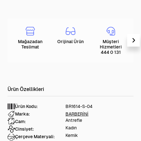
Mağazadan
Orijinal Ürün
Müşteri
T
Teslimat
Hizmetleri
444 0 131
Ürün Kodu:
BR1614-S-04
Marka:
BARBERİNİ
Antrefle
Cam:
Kadın
Cinsiyet:
Kemik
Çerçeve Materyali: