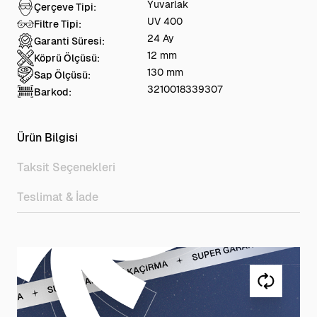
Yuvarlak
Çerçeve Tipi:
UV 400
Filtre Tipi:
24 Ay
Garanti Süresi:
12 mm
Köprü Ölçüsü:
130 mm
Sap Ölçüsü:
3210018339307
Barkod:
Ürün Bilgisi
Taksit Seçenekleri
Teslimat & İade