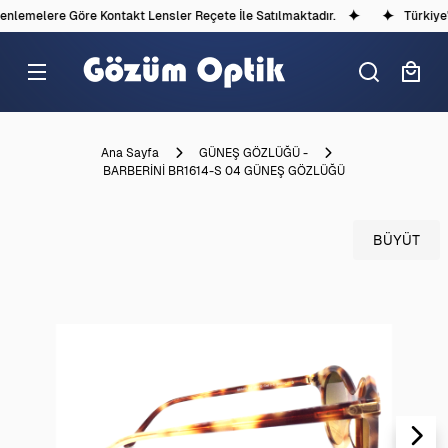
lemelere Göre Kontakt Lensler Reçete İle Satılmaktadır.
Türkiye'd
Ana Sayfa
GÜNEŞ GÖZLÜĞÜ -
BARBERİNİ BR1614-S 04 GÜNEŞ GÖZLÜĞÜ
BÜYÜT