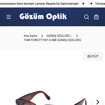
nlemelere Göre Kontakt Lensler Reçete İle Satılmaktadır.
Türkiye'd
Ana Sayfa
GÜNEŞ GÖZLÜĞÜ -
TOM FORD FT1187-S 69E GÜNEŞ GÖZLÜĞÜ
BÜYÜT