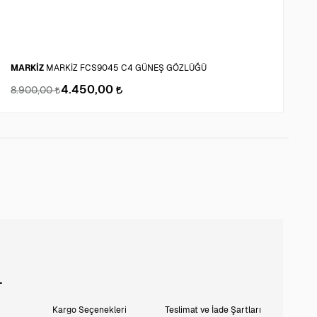
MARKİZ
MARKİZ FCS9045 C4 GÜNEŞ GÖZLÜĞÜ
D
4.450,00
8.900,00
8
L
Kargo Seçenekleri
Teslimat ve İade Şartları