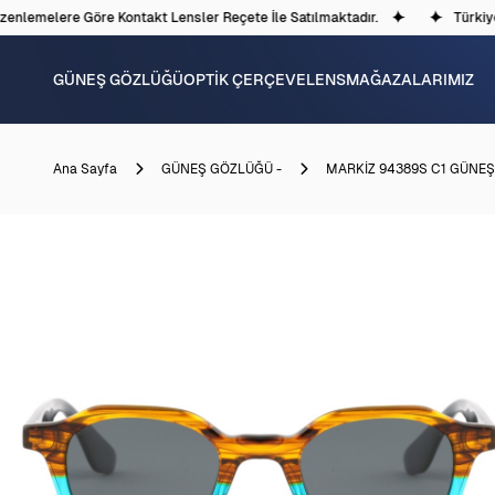
nlemelere Göre Kontakt Lensler Reçete İle Satılmaktadır.
Türkiye'
GÜNEŞ GÖZLÜĞÜ
OPTİK ÇERÇEVE
LENS
MAĞAZALARIMIZ
Ana Sayfa
GÜNEŞ GÖZLÜĞÜ -
MARKİZ 94389S C1 GÜNE