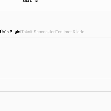
444 0 131
Ürün Bilgisi
Taksit Seçenekleri
Teslimat & İade