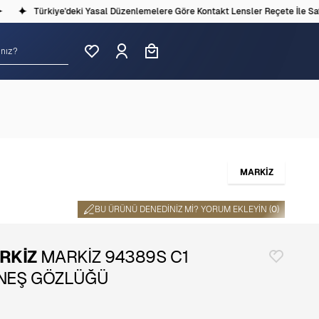
Türkiye'deki Yasal Düzenlemelere Göre Kontakt Lensler Reçete İle Satıl
MARKİZ
BU ÜRÜNÜ DENEDINIZ MI? YORUM EKLEYIN (
0
)
RKİZ
MARKİZ 94389S C1
NEŞ GÖZLÜĞÜ