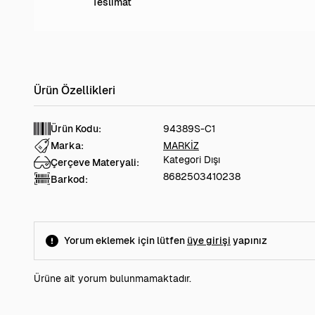
Teslimat
Ürün Kodu:
94389S-C1
Marka:
MARKİZ
Kategori Dışı
Çerçeve Materyali:
8682503410238
Barkod:
Yorum eklemek için lütfen
üye girişi
yapınız
Ürüne ait yorum bulunmamaktadır.