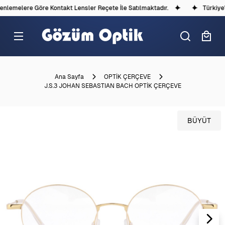
lemelere Göre Kontakt Lensler Reçete İle Satılmaktadır.
Türkiye'd
Ana Sayfa
OPTİK ÇERÇEVE
J.S.3 JOHAN SEBASTIAN BACH OPTİK ÇERÇEVE
BÜYÜT