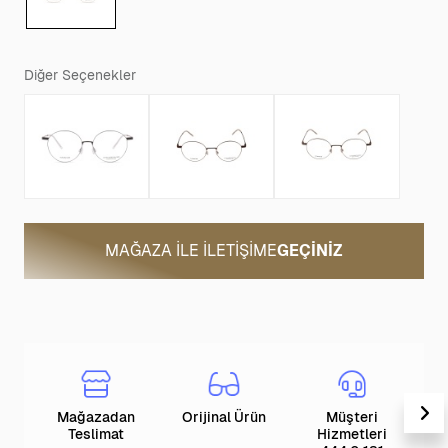
Diğer Seçenekler
MAĞAZA ILE İLETIŞIME
GEÇINIZ
Mağazadan
Orijinal Ürün
Müşteri
T
Teslimat
Hizmetleri