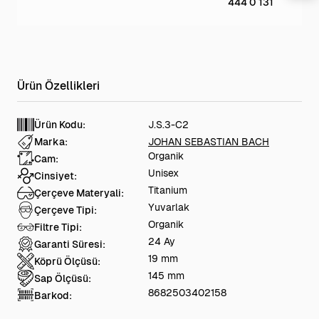
444 0 131
Ürün Kodu:
J.S.3-C2
Marka:
JOHAN SEBASTIAN BACH
Organik
Cam:
Unisex
Cinsiyet:
Titanium
Çerçeve Materyali:
Yuvarlak
Çerçeve Tipi:
Organik
Filtre Tipi:
24 Ay
Garanti Süresi:
19 mm
Köprü Ölçüsü:
145 mm
Sap Ölçüsü:
8682503402158
Barkod: