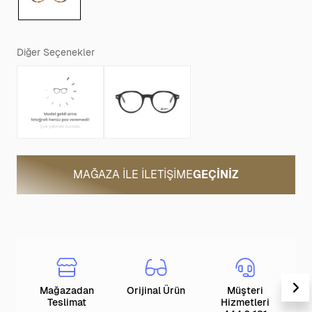
Diğer Seçenekler
MAĞAZA ILE İLETIŞIME
GEÇINIZ
Mağazadan
Orijinal Ürün
Müşteri
T
Teslimat
Hizmetleri