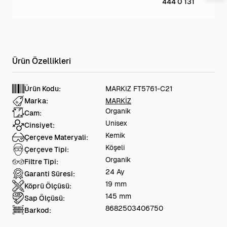
444 0 131
Ürün Kodu:
MARKIZ FT5761-C21
Marka:
MARKİZ
Organik
Cam:
Unisex
Cinsiyet:
Kemik
Çerçeve Materyali:
Köşeli
Çerçeve Tipi:
Organik
Filtre Tipi:
24 Ay
Garanti Süresi:
19 mm
Köprü Ölçüsü:
145 mm
Sap Ölçüsü:
8682503406750
Barkod: