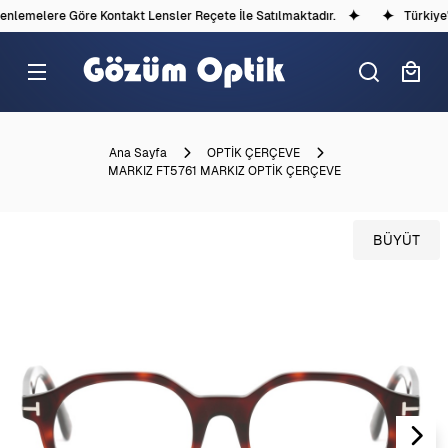
lemelere Göre Kontakt Lensler Reçete İle Satılmaktadır.
Türkiye'd
Ana Sayfa
OPTİK ÇERÇEVE
MARKIZ FT5761 MARKIZ OPTİK ÇERÇEVE
BÜYÜT