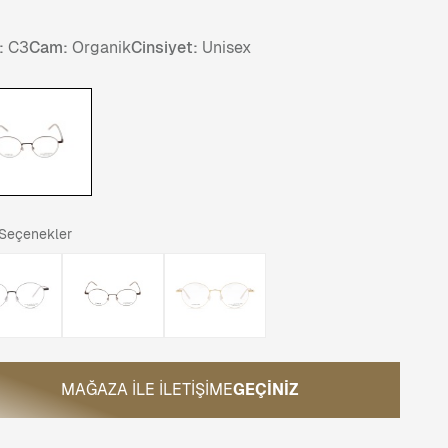
:
C3
Cam:
Organik
Cinsiyet:
Unisex
 Seçenekler
MAĞAZA ILE İLETIŞIME
GEÇINIZ