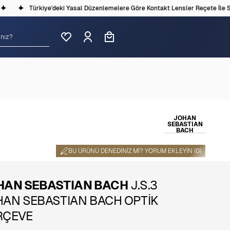
Türkiye'deki Yasal Düzenlemelere Göre Kontakt Lensler Reçete İle Satı
JOHAN
SEBASTIAN
BACH
BU ÜRÜNÜ DENEDINIZ MI? YORUM EKLEYIN (
0
)
HAN SEBASTIAN BACH
J.S.3
HAN SEBASTIAN BACH OPTİK
RÇEVE