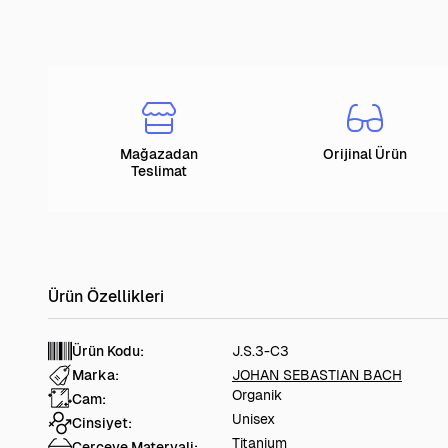
Mağazadan
Orijinal Ürün
Teslimat
Ürün Kodu:
J.S.3-C3
Marka:
JOHAN SEBASTIAN BACH
Organik
Cam:
Unisex
Cinsiyet:
Titanium
Çerçeve Materyali: