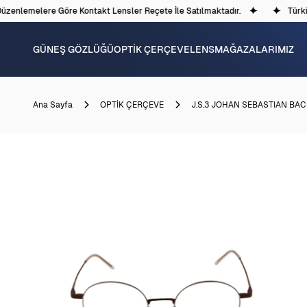
zenlemelere Göre Kontakt Lensler Reçete İle Satılmaktadır.
Türkiye
GÜNEŞ GÖZLÜĞÜ
OPTİK ÇERÇEVE
LENS
MAĞAZALARIMIZ
Ana Sayfa
OPTİK ÇERÇEVE
J.S.3 JOHAN SEBASTIAN BA