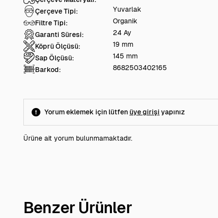
Yuvarlak
Çerçeve Tipi:
Organik
Filtre Tipi:
24 Ay
Garanti Süresi:
19 mm
Köprü Ölçüsü:
145 mm
Sap Ölçüsü:
8682503402165
Barkod:
Yorum eklemek için lütfen
üye girişi
yapınız
Ürüne ait yorum bulunmamaktadır.
Benzer Ürünler