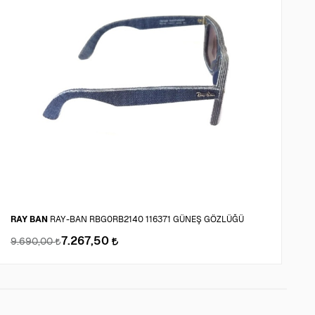
RAY BAN
RAY-BAN RBG0RB2140 116371 GÜNEŞ GÖZLÜĞÜ
C
7.267,50
9.690,00
9