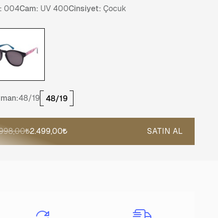
:
004
Cam:
UV 400
Cinsiyet:
Çocuk
tman:
48/19
48/19
.998,00
2.499,00
SATIN AL