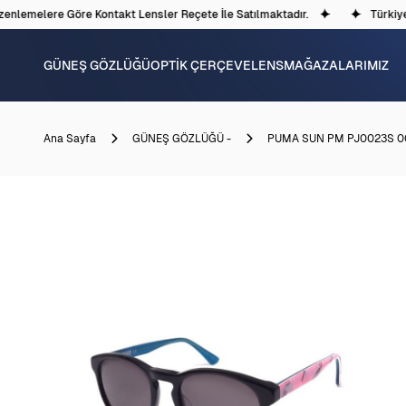
nlemelere Göre Kontakt Lensler Reçete İle Satılmaktadır.
Türkiye'd
GÜNEŞ GÖZLÜĞÜ
OPTİK ÇERÇEVE
LENS
MAĞAZALARIMIZ
Ana Sayfa
GÜNEŞ GÖZLÜĞÜ -
PUMA SUN PM PJ0023S 