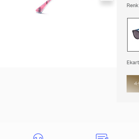
Renk
Ekar
4