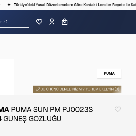
Türkiye'deki Yasal Düzenlemelere Göre Kontakt Lensler Reçete İle Satılm
PUMA
BU ÜRÜNÜ DENEDINIZ MI? YORUM EKLEYIN (
0
)
MA
PUMA SUN PM PJ0023S
4 GÜNEŞ GÖZLÜĞÜ