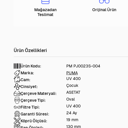
Mağazadan
Orijinal Ürün
Teslimat
Ürün Kodu:
PM PJ0023S-004
Marka:
PUMA
UV 400
Cam:
Çocuk
Cinsiyet:
ASETAT
Çerçeve Materyali:
Oval
Çerçeve Tipi:
UV 400
Filtre Tipi:
24 Ay
Garanti Süresi:
19 mm
Köprü Ölçüsü:
130 mm
Sap Ölçüsü: