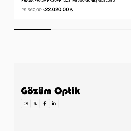
PRADA
PRADA PRG0PR 10ZS 1AB5S0 GÜNEŞ GÖZLÜĞÜ
22.020,00
29.360,00