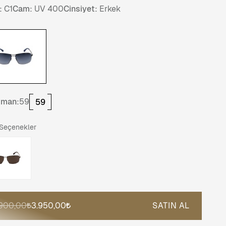
:
C1
Cam:
UV 400
Cinsiyet:
Erkek
tman:
59
59
 Seçenekler
.900,00
3.950,00
SATIN AL