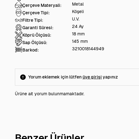
Metal
Çerçeve Materyali:
Köşeli
Çerçeve Tipi:
U.V.
Filtre Tipi:
24 Ay
Garanti Süresi:
18 mm
Köprü Ölçüsü:
145 mm
Sap Ölçüsü:
3210018144949
Barkod:
Yorum eklemek için lütfen
üye girişi
yapınız
Ürüne ait yorum bulunmamaktadır.
Benzer Ürünler