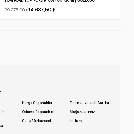
TOM FORD
TOM FORD FT0917 01A GÜNEŞ GÖZLÜĞÜ
P
14.637,50
29.275,00
5
L
Kargo Seçenekleri
Teslimat ve İade Şartları
lik
Ödeme Seçenekleri
Mağazalarımız
Satış Sözleşmesi
İletişim
arı