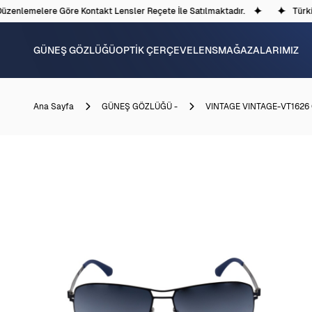
enlemelere Göre Kontakt Lensler Reçete İle Satılmaktadır.
Türkiye
GÜNEŞ GÖZLÜĞÜ
OPTİK ÇERÇEVE
LENS
MAĞAZALARIMIZ
Ana Sayfa
GÜNEŞ GÖZLÜĞÜ -
VINTAGE VINTAGE-VT1626