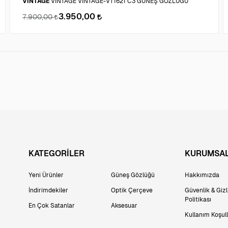
VINTAGE
VINTAGE VINTAGE-VT1621 C3 GÜNEŞ GÖZLÜĞÜ
3.950,00
7.900,00
KATEGORİLER
KURUMSA
Yeni Ürünler
Güneş Gözlüğü
Hakkımızda
İndirimdekiler
Optik Çerçeve
Güvenlik & Gizli
Politikası
En Çok Satanlar
Aksesuar
Kullanım Koşull