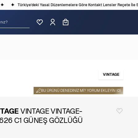
Türkiye'deki Yasal Düzenlemelere Göre Kontakt Lensler Reçete İle Satı
VINTAGE
BU ÜRÜNÜ DENEDINIZ MI? YORUM EKLEYIN (
0
)
NTAGE
VINTAGE VINTAGE-
1626 C1 GÜNEŞ GÖZLÜĞÜ