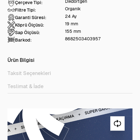
Dikdörtgen
Çerçeve Tipi:
Organik
Filtre Tipi:
24 Ay
Garanti Süresi:
19 mm
Köprü Ölçüsü:
155 mm
Sap Ölçüsü:
8682503403957
Barkod:
Ürün Bilgisi
Taksit Seçenekleri
Teslimat & İade