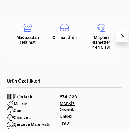
Mağazadan
Orijinal Ürün
Müşteri
T
Teslimat
Hizmetleri
444 0 131
Ürün Kodu:
874-C20
Marka:
MARKİZ
Organik
Cam:
Unisex
Cinsiyet:
Tr90
Çerçeve Materyali: