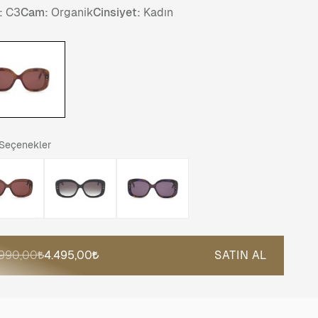
:
C3
Cam:
Organik
Cinsiyet:
Kadın
 Seçenekler
.990,00
4.495,00
SATIN AL