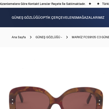
enlemelere Göre Kontakt Lensler Reçete İle Satılmaktadır.
Türkiye
GÜNEŞ GÖZLÜĞÜ
OPTİK ÇERÇEVE
LENS
MAĞAZALARIMIZ
Ana Sayfa
GÜNEŞ GÖZLÜĞÜ -
MARKİZ FCS9105 C3 GÜN