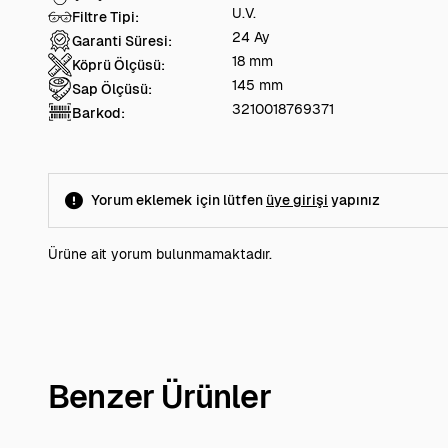
U.V.
Filtre Tipi:
24 Ay
Garanti Süresi:
18 mm
Köprü Ölçüsü:
145 mm
Sap Ölçüsü:
3210018769371
Barkod:
Yorum eklemek için lütfen
üye girişi
yapınız
Ürüne ait yorum bulunmamaktadır.
Benzer Ürünler