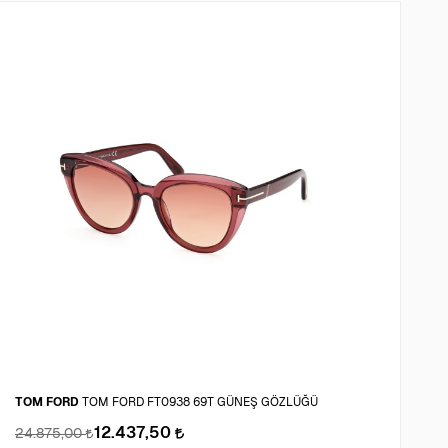
TOM FORD
TOM FORD FT0938 69T GÜNEŞ GÖZLÜĞÜ
V
12.437,50
24.875,00
7