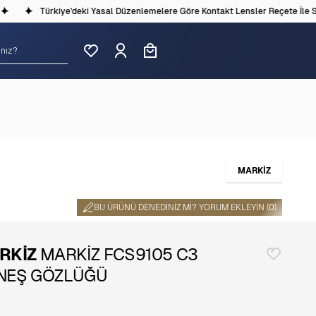
Türkiye'deki Yasal Düzenlemelere Göre Kontakt Lensler Reçete İle Satı
MARKİZ
BU ÜRÜNÜ DENEDINIZ MI? YORUM EKLEYIN (
0
)
RKİZ
MARKİZ FCS9105 C3
NEŞ GÖZLÜĞÜ