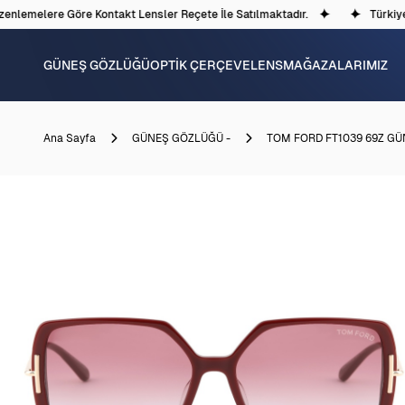
nlemelere Göre Kontakt Lensler Reçete İle Satılmaktadır.
Türkiye'd
GÜNEŞ GÖZLÜĞÜ
OPTİK ÇERÇEVE
LENS
MAĞAZALARIMIZ
Ana Sayfa
GÜNEŞ GÖZLÜĞÜ -
TOM FORD FT1039 69Z G