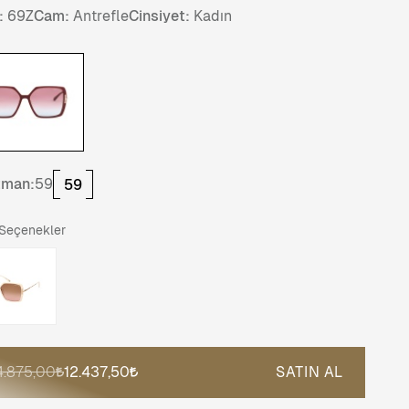
:
69Z
Cam:
Antrefle
Cinsiyet:
Kadın
tman:
59
59
 Seçenekler
4.875,00
12.437,50
SATIN AL