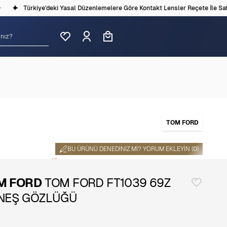
Türkiye'deki Yasal Düzenlemelere Göre Kontakt Lensler Reçete İle Satıl
TOM FORD
BU ÜRÜNÜ DENEDINIZ MI? YORUM EKLEYIN (
0
)
M FORD
TOM FORD FT1039 69Z
NEŞ GÖZLÜĞÜ