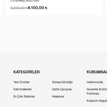
C3 GÜNEŞ GÖZLÜĞÜ
4.100,00
8.200,00
KATEGORİLER
KURUMSA
Yeni Ürünler
Güneş Gözlüğü
Hakkımızda
İndirimdekiler
Optik Çerçeve
Güvenlik & Gizli
Politikası
En Çok Satanlar
Aksesuar
Kullanım Koşull