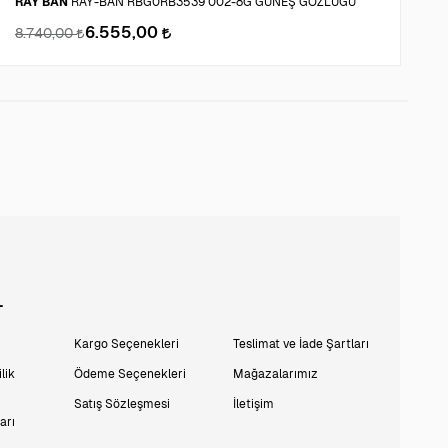
RAY BAN
RAY-BAN RBG0RB3539 002-8G GÜNEŞ GÖZLÜĞÜ
R
6.555,00
8.740,00
7
L
Kargo Seçenekleri
Teslimat ve İade Şartları
lik
Ödeme Seçenekleri
Mağazalarımız
Satış Sözleşmesi
İletişim
arı