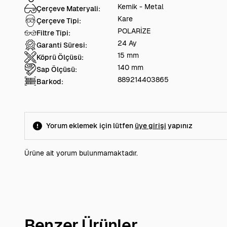
Kemik - Metal
Çerçeve Materyali:
Kare
Çerçeve Tipi:
POLARİZE
Filtre Tipi:
24 Ay
Garanti Süresi:
15 mm
Köprü Ölçüsü:
140 mm
Sap Ölçüsü:
889214403865
Barkod:
Yorum eklemek için lütfen
üye girişi
yapınız
Ürüne ait yorum bulunmamaktadır.
Benzer Ürünler