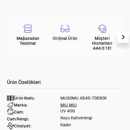
Mağazadan
Orijinal Ürün
Müşteri
T
Teslimat
Hizmetleri
444 0 131
Ürün Kodu:
MUG0MU A54S-70E90X
Marka:
MIU MIU
UV 400
Cam:
Koyu Kahverengi
Cam Rengi:
Kadın
Cinsiyet: