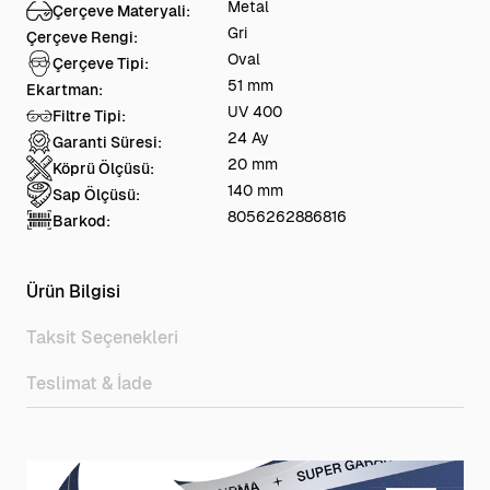
Metal
Çerçeve Materyali:
Gri
Çerçeve Rengi:
Oval
Çerçeve Tipi:
51 mm
Ekartman:
UV 400
Filtre Tipi:
24 Ay
Garanti Süresi:
20 mm
Köprü Ölçüsü:
140 mm
Sap Ölçüsü:
8056262886816
Barkod:
Ürün Bilgisi
Taksit Seçenekleri
Teslimat & İade