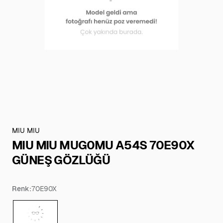
MIU MIU
MIU MIU MUG0MU A54S 70E90X
GÜNEŞ GÖZLÜĞÜ
Renk:
70E90X