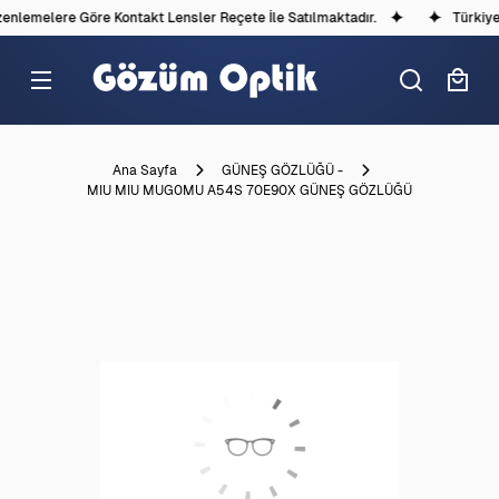
lemelere Göre Kontakt Lensler Reçete İle Satılmaktadır.
Türkiye'd
Ana Sayfa
GÜNEŞ GÖZLÜĞÜ -
MIU MIU MUG0MU A54S 70E90X GÜNEŞ GÖZLÜĞÜ