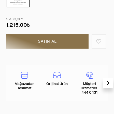
2.430,00
1.215,00
SATIN AL
Mağazadan
Orijinal Ürün
Müşteri
T
Teslimat
Hizmetleri
444 0 131