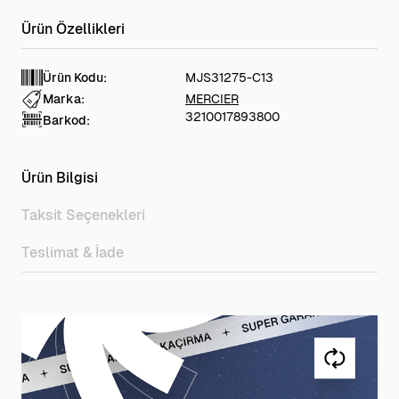
Ürün Kodu:
MJS31275-C13
Marka:
MERCIER
3210017893800
Barkod:
Ürün Bilgisi
Taksit Seçenekleri
Teslimat & İade