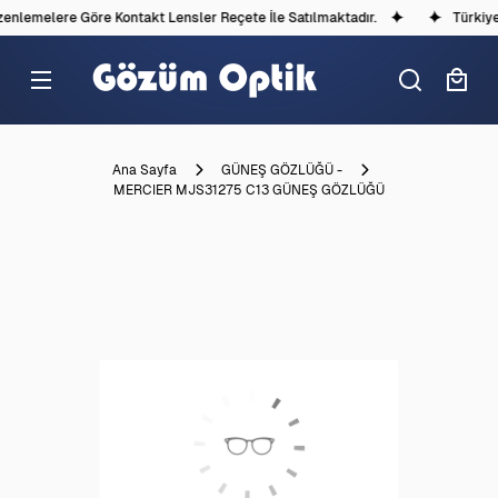
nlemelere Göre Kontakt Lensler Reçete İle Satılmaktadır.
Türkiye'd
Ana Sayfa
GÜNEŞ GÖZLÜĞÜ -
MERCIER MJS31275 C13 GÜNEŞ GÖZLÜĞÜ