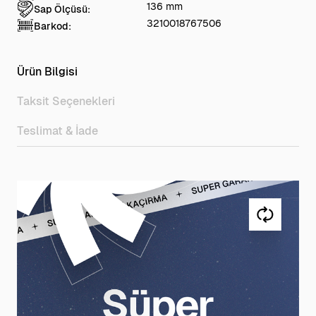
136 mm
Sap Ölçüsü:
3210018767506
Barkod:
Ürün Bilgisi
Taksit Seçenekleri
Teslimat & İade