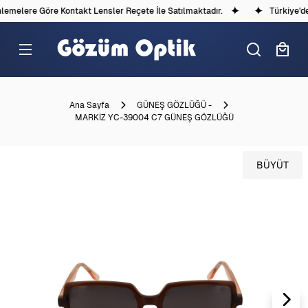
melere Göre Kontakt Lensler Reçete İle Satılmaktadır.
Türkiye'dek
Ana Sayfa
GÜNEŞ GÖZLÜĞÜ -
MARKİZ YC-39004 C7 GÜNEŞ GÖZLÜĞÜ
BÜYÜT