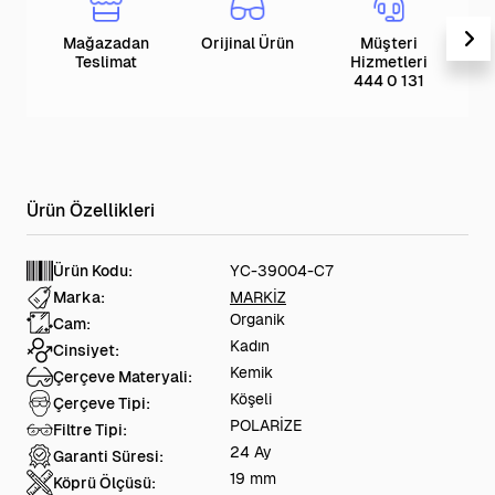
Mağazadan
Orijinal Ürün
Müşteri
T
Teslimat
Hizmetleri
444 0 131
Ürün Kodu:
YC-39004-C7
Marka:
MARKİZ
Organik
Cam:
Kadın
Cinsiyet:
Kemik
Çerçeve Materyali:
Köşeli
Çerçeve Tipi:
POLARİZE
Filtre Tipi:
24 Ay
Garanti Süresi:
19 mm
Köprü Ölçüsü: