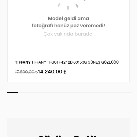
TIFFANY
TIFFANY TFG0TF4242D 80153G GÜNEŞ GÖZLÜĞÜ
14.240,00
17.800,00