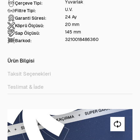
Yuvarlak
Çerçeve Tipi:
U.V.
Filtre Tipi:
24 Ay
Garanti Süresi:
20 mm
Köprü Ölçüsü:
145 mm
Sap Ölçüsü:
3210018486360
Barkod:
Ürün Bilgisi
Taksit Seçenekleri
Teslimat & İade