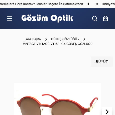
melere Göre Kontakt Lensler Reçete İle Satılmaktadır.
Türkiye'dek
Ana Sayfa
GÜNEŞ GÖZLÜĞÜ -
VINTAGE VINTAGE-VT1621 C4 GÜNEŞ GÖZLÜĞÜ
BÜYÜT