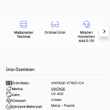
Mağazadan
Orijinal Ürün
Müşteri
T
Teslimat
Hizmetleri
444 0 131
Ürün Kodu:
VINTAGE-VT1621-C4
Marka:
VINTAGE
UV 400
Cam:
Unisex
Cinsiyet:
Metal - Plastik
Çerçeve Materyali: