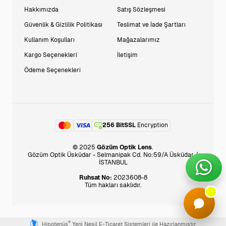
Hakkımızda
Satış Sözleşmesi
Güvenlik & Gizlilik Politikası
Teslimat ve İade Şartları
Kullanım Koşulları
Mağazalarımız
Kargo Seçenekleri
İletişim
Ödeme Seçenekleri
256 BitSSL
Encryption
© 2025
Gözüm Optik Lens
.
Gözüm Optik Üsküdar - Selmanipak Cd. No:59/A Üsküdar /
İSTANBUL
Ruhsat No:
2023608-8
Tüm hakları saklıdır.
®
Hipotenüs
Yeni Nesil E-Ticaret Sistemleri ile Hazırlanmıştır.