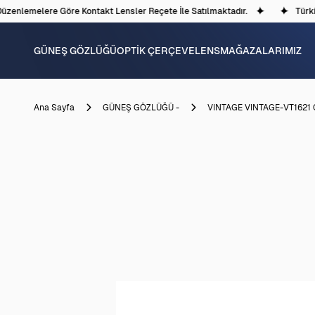
enlemelere Göre Kontakt Lensler Reçete İle Satılmaktadır.
Türkiye
GÜNEŞ GÖZLÜĞÜ
OPTİK ÇERÇEVE
LENS
MAĞAZALARIMIZ
Ana Sayfa
GÜNEŞ GÖZLÜĞÜ -
VINTAGE VINTAGE-VT1621