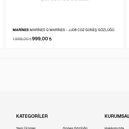
MARİNES
MARİNES Q MARİNES - JJ08 C02 GÜNEŞ GÖZLÜĞÜ
999,00
1.998,00
KATEGORİLER
KURUMSA
Yeni Ürünler
Güneş Gözlüğü
Hakkımızda