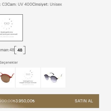
:
C3
Cam:
UV 400
Cinsiyet:
Unisex
tman:
48
48
 Seçenekler
.900,00
3.950,00
SATIN AL