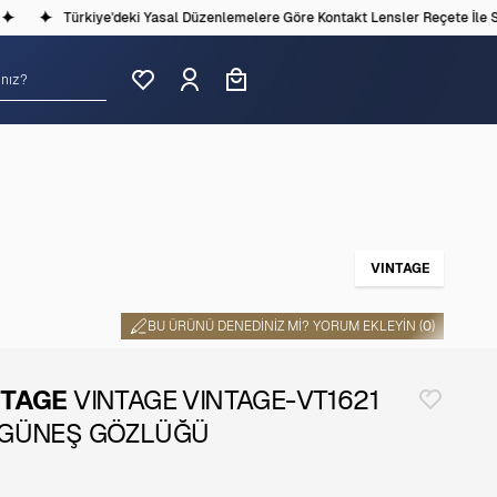
Türkiye'deki Yasal Düzenlemelere Göre Kontakt Lensler Reçete İle Satı
VINTAGE
BU ÜRÜNÜ DENEDINIZ MI? YORUM EKLEYIN (
0
)
NTAGE
VINTAGE VINTAGE-VT1621
 GÜNEŞ GÖZLÜĞÜ