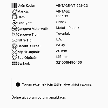
Ürün Kodu:
VINTAGE-VT1621-C3
Marka:
VINTAGE
UV 400
Cam:
Unisex
Cinsiyet:
Metal - Plastik
Çerçeve Materyali:
Yuvarlak
Çerçeve Tipi:
U.V.
Filtre Tipi:
24 Ay
Garanti Süresi:
20 mm
Köprü Ölçüsü:
145 mm
Sap Ölçüsü:
3210018490466
Barkod:
Yorum eklemek için lütfen
üye girişi
yapınız
Ürüne ait yorum bulunmamaktadır.