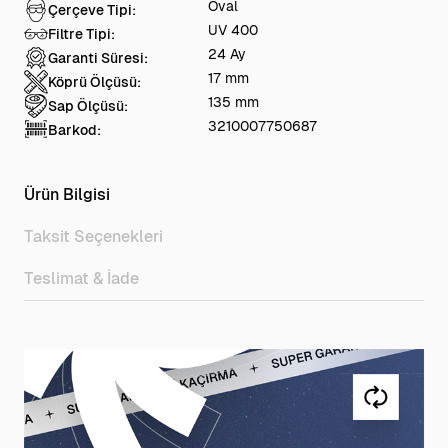
Oval
Çerçeve Tipi:
UV 400
Filtre Tipi:
24 Ay
Garanti Süresi:
17 mm
Köprü Ölçüsü:
135 mm
Sap Ölçüsü:
3210007750687
Barkod:
Ürün Bilgisi
Taksit Seçenekleri
Teslimat & İade