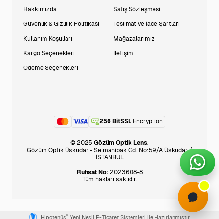
Hakkımızda
Satış Sözleşmesi
Güvenlik & Gizlilik Politikası
Teslimat ve İade Şartları
Kullanım Koşulları
Mağazalarımız
Kargo Seçenekleri
İletişim
Ödeme Seçenekleri
256 BitSSL
Encryption
© 2025
Gözüm Optik Lens
.
Gözüm Optik Üsküdar - Selmanipak Cd. No:59/A Üsküdar /
İSTANBUL
Ruhsat No:
2023608-8
Tüm hakları saklıdır.
®
Hipotenüs
Yeni Nesil E-Ticaret Sistemleri ile Hazırlanmıştır.