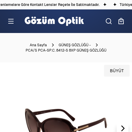
nlemelere Göre Kontakt Lensler Reçete İle Satılmaktadır.
Türkiye'd
Ana Sayfa
GÜNEŞ GÖZLÜĞÜ -
PCA/S PCA-SP.C. 8412-S 8XP GÜNEŞ GÖZLÜĞÜ
BÜYÜT