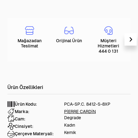
Mağazadan
Orijinal Ürün
Müşteri
T
Teslimat
Hizmetleri
444 0 131
Ürün Kodu:
PCA-SP.C. 8412-S-8XP
Marka:
PİERRE CARDİN
Degrade
Cam:
Kadın
Cinsiyet:
Kemik
Çerçeve Materyali: