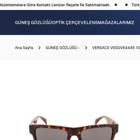
zenlemelere Göre Kontakt Lensler Reçete İle Satılmaktadır.
Türkiye
GÜNEŞ GÖZLÜĞÜ
OPTİK ÇERÇEVE
LENS
MAĞAZALARIMIZ
Ana Sayfa
GÜNEŞ GÖZLÜĞÜ -
VERSACE VEG0VE4445 10