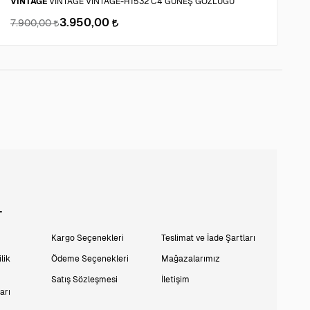
VINTAGE
VINTAGE VINTAGE-H1532 C4 GÜNEŞ GÖZLÜĞÜ
S
3.950,00
7.900,00
2
L
Kargo Seçenekleri
Teslimat ve İade Şartları
lik
Ödeme Seçenekleri
Mağazalarımız
Satış Sözleşmesi
İletişim
arı