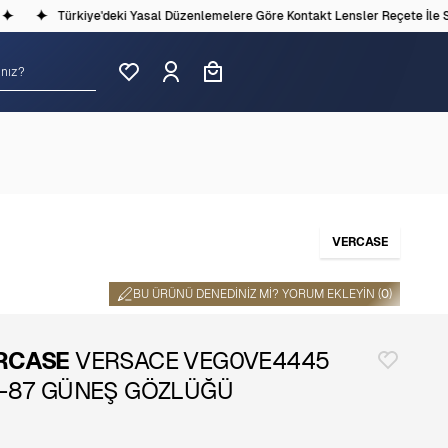
Türkiye'deki Yasal Düzenlemelere Göre Kontakt Lensler Reçete İle Satı
VERCASE
BU ÜRÜNÜ DENEDINIZ MI? YORUM EKLEYIN (
0
)
RCASE
VERSACE VEG0VE4445
8-87 GÜNEŞ GÖZLÜĞÜ