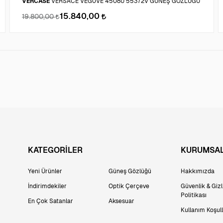
VERCASE
VERSACE VEG0VE 4508U 55372V GÜNEŞ GÖZLÜĞÜ
15.840,00
19.800,00
KATEGORİLER
KURUMSA
Yeni Ürünler
Güneş Gözlüğü
Hakkımızda
İndirimdekiler
Optik Çerçeve
Güvenlik & Gizli
Politikası
En Çok Satanlar
Aksesuar
Kullanım Koşull