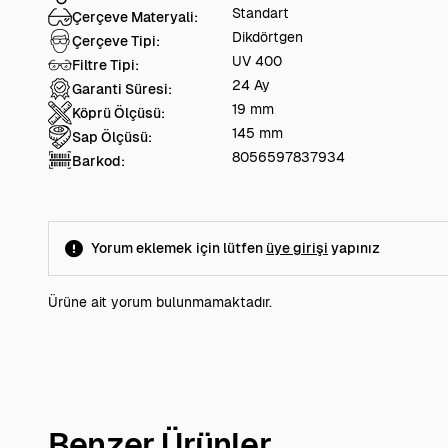
Standart
Çerçeve Materyali:
Dikdörtgen
Çerçeve Tipi:
UV 400
Filtre Tipi:
24 Ay
Garanti Süresi:
19 mm
Köprü Ölçüsü:
145 mm
Sap Ölçüsü:
8056597837934
Barkod:
Yorum eklemek için lütfen
üye girişi
yapınız
Ürüne ait yorum bulunmamaktadır.
Benzer Ürünler