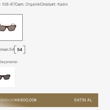
:
108-87
Cam:
Organik
Cinsiyet:
Kadın
tman:
54
54
 Seçenekler
2.000,00
9.600,00
SATIN AL