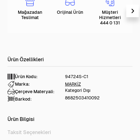
Mağazadan
Orijinal Ürün
Müşteri
T
Teslimat
Hizmetleri
444 0 131
Ürün Kodu:
94724S-C1
Marka:
MARKİZ
Kategori Dışı
Çerçeve Materyali:
8682503410092
Barkod:
Ürün Bilgisi
Taksit Seçenekleri