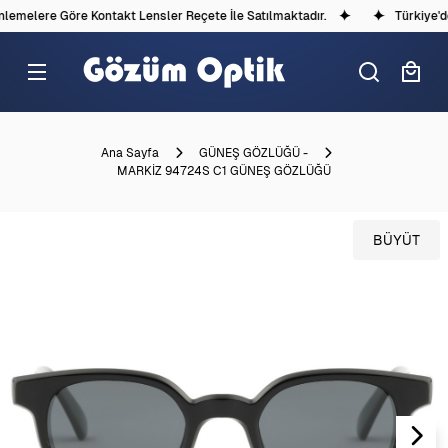
emelere Göre Kontakt Lensler Reçete İle Satılmaktadır.
Türkiye'dek
Ana Sayfa
GÜNEŞ GÖZLÜĞÜ -
MARKİZ 94724S C1 GÜNEŞ GÖZLÜĞÜ
BÜYÜT