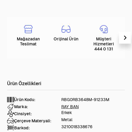
Mağazadan
Orijinal Ürün
Müşteri
T
Teslimat
Hizmetleri
444 0 131
Ürün Kodu:
RBG0RB3648M-91233M
Marka:
RAY BAN
Erkek
Cinsiyet:
Metal
Çerçeve Materyali:
3210018338676
Barkod: