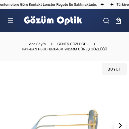
lemelere Göre Kontakt Lensler Reçete İle Satılmaktadır.
Türkiye'd
Ana Sayfa
GÜNEŞ GÖZLÜĞÜ -
RAY-BAN RBG0RB3648M 91233M GÜNEŞ GÖZLÜĞÜ
BÜYÜT