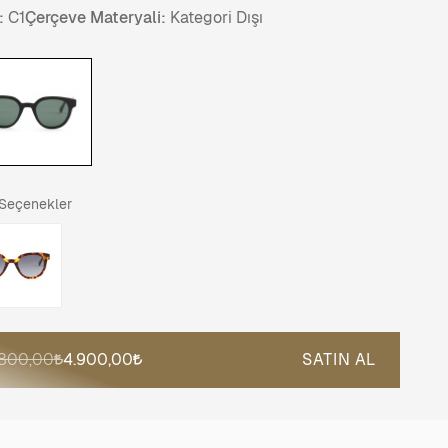
:
C1
Çerçeve Materyali:
Kategori Dışı
 Seçenekler
.800,00
4.900,00
SATIN AL