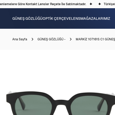
lemelere Göre Kontakt Lensler Reçete İle Satılmaktadır.
Türkiye'de
GÜNEŞ GÖZLÜĞÜ
OPTİK ÇERÇEVE
LENS
MAĞAZALARIMIZ
Ana Sayfa
GÜNEŞ GÖZLÜĞÜ -
MARKİZ 107161S C1 GÜNE