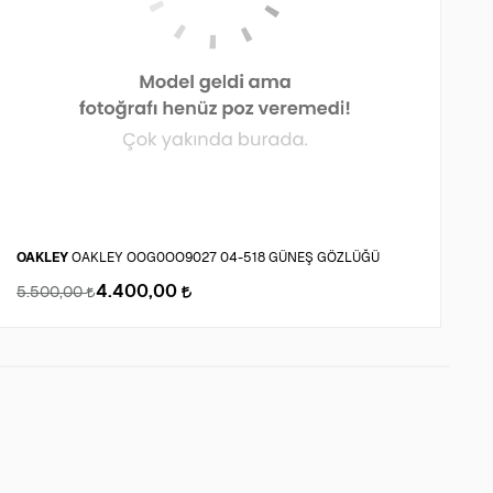
OAKLEY
OAKLEY OOG0OO9027 04-518 GÜNEŞ GÖZLÜĞÜ
MI
4.400,00
5.500,00
2