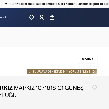
Türkiye'deki Yasal Düzenlemelere Göre Kontakt Lensler Reçete İle Satılm
MARKİZ
BU ÜRÜNÜ DENEDINIZ MI? YORUM EKLEYIN (
0
)
RKİZ
MARKİZ 107161S C1 GÜNEŞ
ZLÜĞÜ