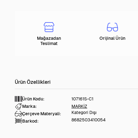
Mağazadan
Orijinal Ürün
Teslimat
Ürün Kodu:
107161S-C1
Marka:
MARKİZ
Kategori Dışı
Çerçeve Materyali:
8682503410054
Barkod: