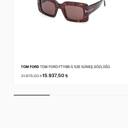
TOM FORD
TOM FORD FT1188-S 52E GÜNEŞ GÖZLÜĞÜ
15.937,50
31.875,00