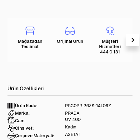
Mağazadan
Orijinal Ürün
Müşteri
T
Teslimat
Hizmetleri
444 0 131
Ürün Kodu:
PRG0PR 26ZS-14L09Z
Marka:
PRADA
UV 400
Cam:
Kadın
Cinsiyet:
ASETAT
Çerçeve Materyali: