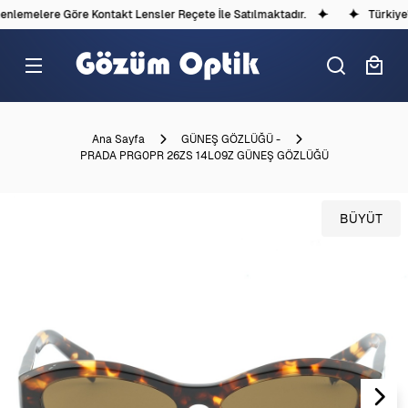
lemelere Göre Kontakt Lensler Reçete İle Satılmaktadır.
Türkiye'd
Ana Sayfa
GÜNEŞ GÖZLÜĞÜ -
PRADA PRG0PR 26ZS 14L09Z GÜNEŞ GÖZLÜĞÜ
BÜYÜT