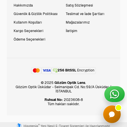
Hakkımızda
Satış Sözleşmesi
Güvenlik & Gizlilik Politikası
Teslimat ve İade Şartları
Kullanım Koşulları
Mağazalarımız
Kargo Seçenekleri
İletişim
Ödeme Seçenekleri
256 BitSSL
Encryption
© 2025
Gözüm Optik Lens
.
Gözüm Optik Üsküdar - Selmanipak Cd. No:59/A Üsküdar /
İSTANBUL
Ruhsat No:
2023608-8
Tüm hakları saklıdır.
®
Hipotenüs
Yeni Nesil E-Ticaret Sistemleri ile Hazırlanmıştır.