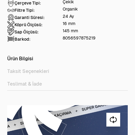
Çekik
Çerçeve Tipi:
Organik
Filtre Tipi:
24 Ay
Garanti Süresi:
16 mm
Köprü Ölçüsü:
145 mm
Sap Ölçüsü:
8056597875219
Barkod:
Ürün Bilgisi
Taksit Seçenekleri
Teslimat & İade