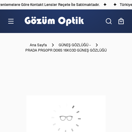
nlemelere Göre Kontakt Lensler Reçete İle Satılmaktadır.
Türkiye'd
Ana Sayfa
GÜNEŞ GÖZLÜĞÜ -
PRADA PRG0PR D06S 16K03D GÜNEŞ GÖZLÜĞÜ