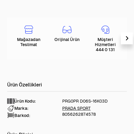
Mağazadan
Orijinal Ürün
Müşteri
T
Teslimat
Hizmetleri
444 0 131
Ürün Kodu:
PRG0PR D06S-16K03D
Marka:
PRADA SPORT
8056262874578
Barkod: