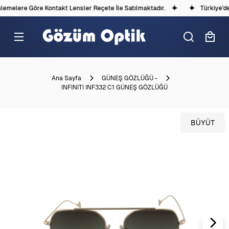
melere Göre Kontakt Lensler Reçete İle Satılmaktadır.
Türkiye'dek
Ana Sayfa
GÜNEŞ GÖZLÜĞÜ -
INFINITI INF332 C1 GÜNEŞ GÖZLÜĞÜ
BÜYÜT