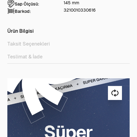
145 mm
Sap Ölçüsü:
3210010330616
Barkod:
Ürün Bilgisi
Taksit Seçenekleri
Teslimat & İade