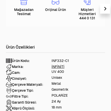
Mağazadan
Orijinal Ürün
Müşteri
T
Teslimat
Hizmetleri
444 0 131
Ürün Kodu:
INF332-C1
Marka:
İNFİNİTİ
UV 400
Cam:
Unisex
Cinsiyet:
Metal
Çerçeve Materyali:
Geometrik
Çerçeve Tipi:
POLARİZE
Filtre Tipi:
24 Ay
Garanti Süresi:
18 mm
Köprü Ölçüsü: