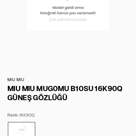
MIU MIU
MIU MIU MUG0MU B10SU 16K90Q
GÜNEŞ GÖZLÜĞÜ
Renk:
16K90Q