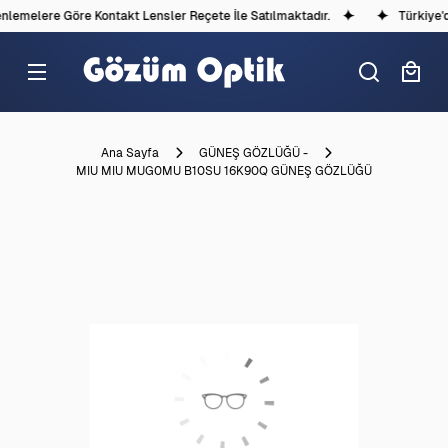
emelere Göre Kontakt Lensler Reçete İle Satılmaktadır.
Türkiye'de
Ana Sayfa
GÜNEŞ GÖZLÜĞÜ -
MIU MIU MUG0MU B10SU 16K90Q GÜNEŞ GÖZLÜĞÜ