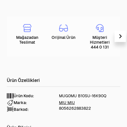
Mağazadan
Orijinal Ürün
Müşteri
T
Teslimat
Hizmetleri
444 0 131
Ürün Kodu:
MUG0MU B10SU-16K90Q
Marka:
MIU MIU
8056262883822
Barkod: