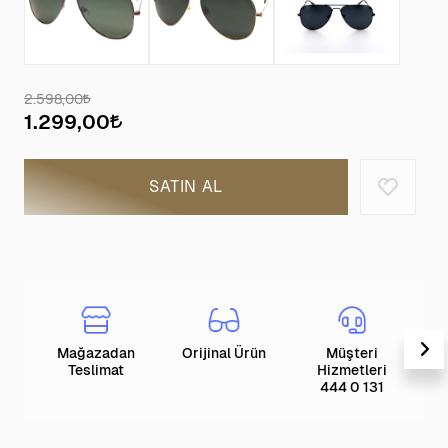
2.598,00
1.299,00
SATIN AL
Mağazadan
Orijinal Ürün
Müşteri
T
Teslimat
Hizmetleri
444 0 131