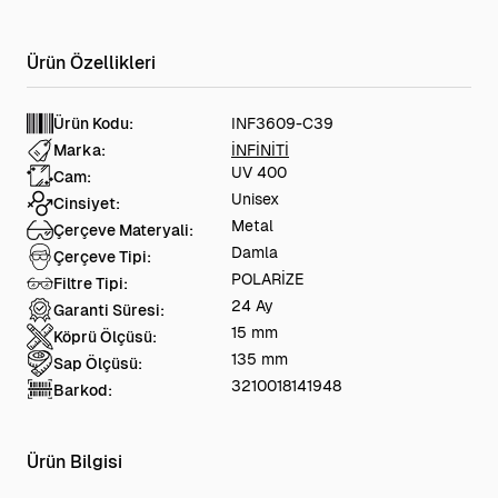
Ürün Kodu:
INF3609-C39
Marka:
İNFİNİTİ
UV 400
Cam:
Unisex
Cinsiyet:
Metal
Çerçeve Materyali:
Damla
Çerçeve Tipi:
POLARİZE
Filtre Tipi:
24 Ay
Garanti Süresi:
15 mm
Köprü Ölçüsü:
135 mm
Sap Ölçüsü:
3210018141948
Barkod:
Ürün Bilgisi