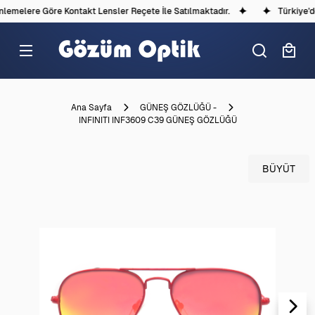
emelere Göre Kontakt Lensler Reçete İle Satılmaktadır.
Türkiye'dek
Ana Sayfa
GÜNEŞ GÖZLÜĞÜ -
INFINITI INF3609 C39 GÜNEŞ GÖZLÜĞÜ
BÜYÜT