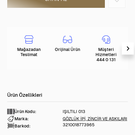
Mağazadan
Orijinal Ürün
Müşteri
T
Teslimat
Hizmetleri
444 0 131
Ürün Kodu:
IŞILTILI 013
Marka:
GÖZLÜK İPİ, ZİNCİR VE ASKILARI
3210018773965
Barkod: