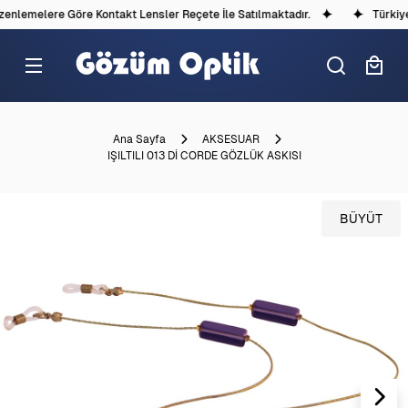
nlemelere Göre Kontakt Lensler Reçete İle Satılmaktadır.
Türkiye'
Ana Sayfa
AKSESUAR
IŞILTILI 013 Dİ CORDE GÖZLÜK ASKISI
BÜYÜT