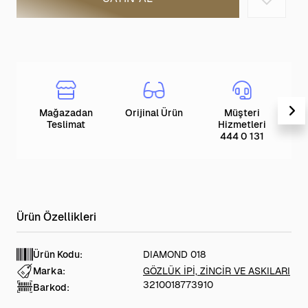
Mağazadan
Orijinal Ürün
Müşteri
T
Teslimat
Hizmetleri
444 0 131
Ürün Kodu:
DIAMOND 018
Marka:
GÖZLÜK İPİ, ZİNCİR VE ASKILARI
3210018773910
Barkod: