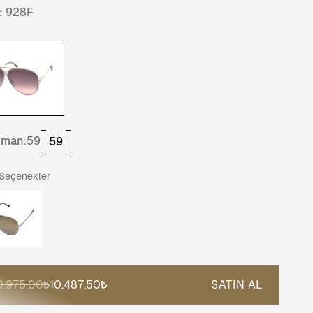
:
928F
tman:
59
59
 Seçenekler
0.975,00
10.487,50
SATIN AL