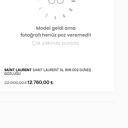
SAİNT LAURENT
SAINT LAURENT SL 908 002 GÜNEŞ
GÖZLÜĞÜ
M
12.760,00
22.000,00
1