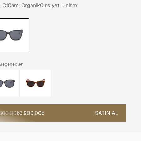
:
C1
Cam:
Organik
Cinsiyet:
Unisex
 Seçenekler
.800,00
3.900,00
SATIN AL