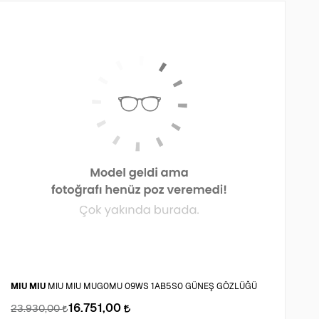
P
MIU MIU
MIU MIU MUG0MU 09WS 1AB5S0 GÜNEŞ GÖZLÜĞÜ
G
16.751,00
23.930,00
3