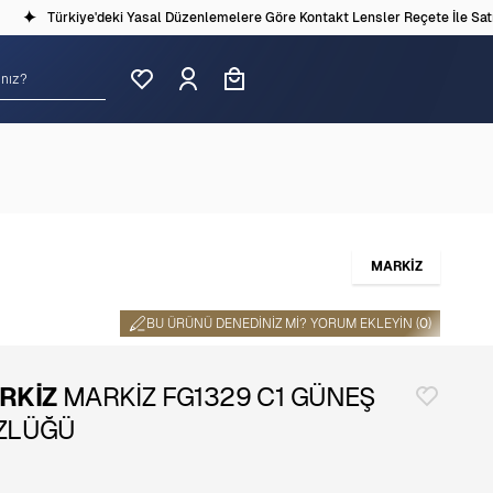
Türkiye'deki Yasal Düzenlemelere Göre Kontakt Lensler Reçete İle Satılm
MARKİZ
BU ÜRÜNÜ DENEDINIZ MI? YORUM EKLEYIN (
0
)
RKİZ
MARKİZ FG1329 C1 GÜNEŞ
ZLÜĞÜ