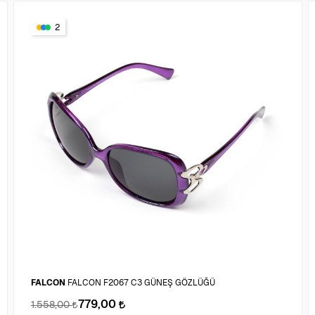
2
FALCON
FALCON F2067 C3 GÜNEŞ GÖZLÜĞÜ
779,00
1.558,00