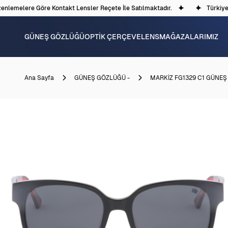
lemelere Göre Kontakt Lensler Reçete İle Satılmaktadır.
Türkiye'd
GÜNEŞ GÖZLÜĞÜ
OPTİK ÇERÇEVE
LENS
MAĞAZALARIMIZ
Ana Sayfa
GÜNEŞ GÖZLÜĞÜ -
MARKİZ FG1329 C1 GÜNE