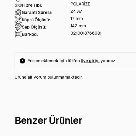
POLARİZE
Filtre Tipi:
24 Ay
Garanti Süresi:
17 mm
Köprü Ölçüsü:
142 mm
Sap Ölçüsü:
3210018766981
Barkod:
Yorum eklemek için lütfen
üye girişi
yapınız
Ürüne ait yorum bulunmamaktadır.
Benzer Ürünler