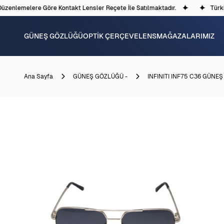
zenlemelere Göre Kontakt Lensler Reçete İle Satılmaktadır.
Türkiye
GÜNEŞ GÖZLÜĞÜ
OPTİK ÇERÇEVE
LENS
MAĞAZALARIMIZ
Ana Sayfa
GÜNEŞ GÖZLÜĞÜ -
INFINITI INF75 C36 GÜNE