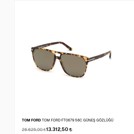
TOM FORD
TOM FORD FT0679 56C GÜNEŞ GÖZLÜĞÜ
13.312,50
26.625,00