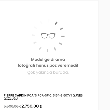
PİERRE CARDİN
PCA/S PCA-SP.C. 6164-S 807Y1 GÜNEŞ
GÖZLÜĞÜ
R
2.750,00
5.500,00
1