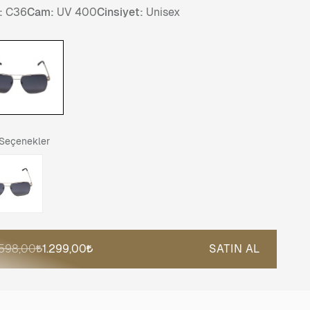
:
C36
Cam:
UV 400
Cinsiyet:
Unisex
 Seçenekler
.598,00
1.299,00
SATIN AL