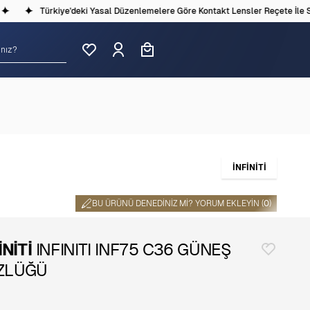
Türkiye'deki Yasal Düzenlemelere Göre Kontakt Lensler Reçete İle Satı
İNFİNİTİ
BU ÜRÜNÜ DENEDINIZ MI? YORUM EKLEYIN (
0
)
İNİTİ
INFINITI INF75 C36 GÜNEŞ
ZLÜĞÜ