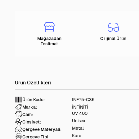
Mağazadan
Orijinal Ürün
Teslimat
Ürün Kodu:
INF75-C36
Marka:
İNFİNİTİ
UV 400
Cam:
Unisex
Cinsiyet:
Metal
Çerçeve Materyali:
Kare
Çerçeve Tipi: