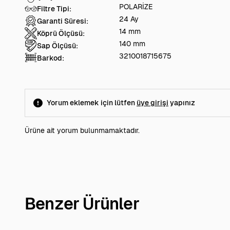
POLARİZE
Filtre Tipi:
24 Ay
Garanti Süresi:
14 mm
Köprü Ölçüsü:
140 mm
Sap Ölçüsü:
3210018715675
Barkod:
Yorum eklemek için lütfen
üye girişi
yapınız
Ürüne ait yorum bulunmamaktadır.
Benzer Ürünler