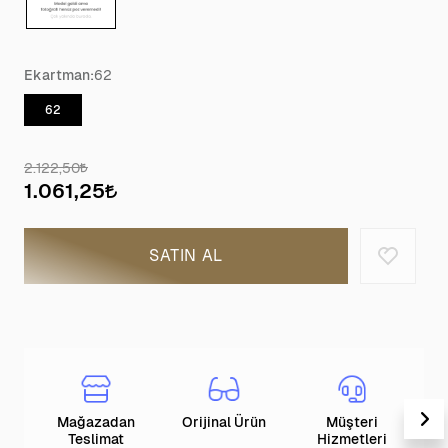
Ekartman:
62
62
2.122,50
1.061,25
SATIN AL
Mağazadan
Orijinal Ürün
Müşteri
T
Teslimat
Hizmetleri