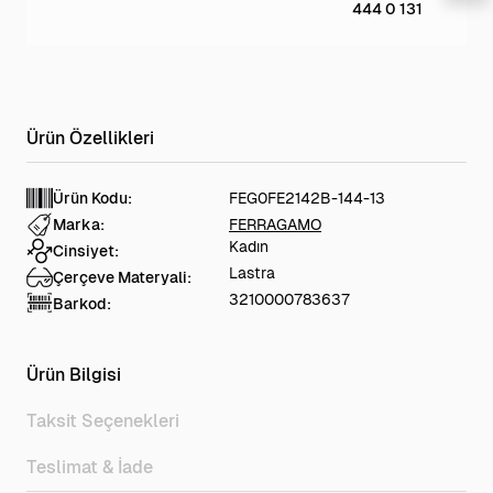
444 0 131
Ürün Kodu:
FEG0FE2142B-144-13
Marka:
FERRAGAMO
Kadın
Cinsiyet:
Lastra
Çerçeve Materyali:
3210000783637
Barkod:
Ürün Bilgisi
Taksit Seçenekleri
Teslimat & İade