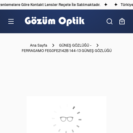
nlemelere Göre Kontakt Lensler Reçete İle Satılmaktadır.
Türkiye'd
Ana Sayfa
GÜNEŞ GÖZLÜĞÜ -
FERRAGAMO FEG0FE2142B 144-13 GÜNEŞ GÖZLÜĞÜ