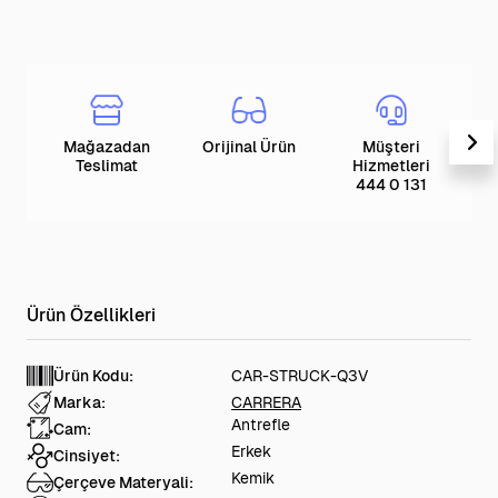
Mağazadan
Orijinal Ürün
Müşteri
T
Teslimat
Hizmetleri
444 0 131
Ürün Kodu:
CAR-STRUCK-Q3V
Marka:
CARRERA
Antrefle
Cam:
Erkek
Cinsiyet:
Kemik
Çerçeve Materyali: