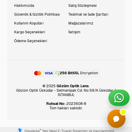
Hakkımızda
Satış Sözleşmesi
Güvenlik & Gizlilik Politikası
Teslimat ve İade Şartları
Kullanım Koşulları
Mağazalarımız
Kargo Seçenekleri
İletişim
Ödeme Seçenekleri
256 BitSSL
Encryption
© 2025
Gözüm Optik Lens
.
Gözüm Optik Üsküdar - Selmanipak Cd. No:59/A Üsküdar /
İSTANBUL
Ruhsat No:
2023608-8
Tüm hakları saklıdır.
®
Hipotenüs
Yeni Nesil E-Ticaret Sistemleri ile Hazırlanmıştır.