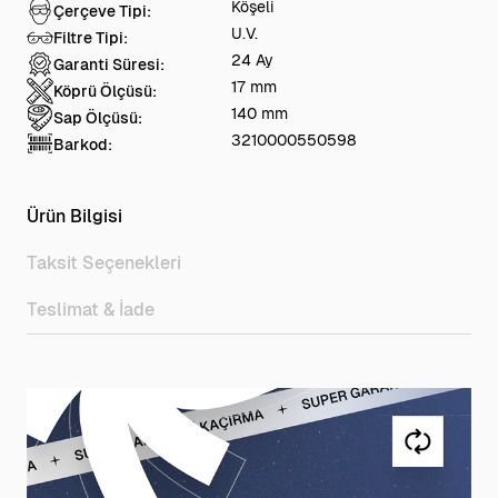
Köşeli
Çerçeve Tipi:
U.V.
Filtre Tipi:
24 Ay
Garanti Süresi:
17 mm
Köprü Ölçüsü:
140 mm
Sap Ölçüsü:
3210000550598
Barkod:
Ürün Bilgisi
Taksit Seçenekleri
Teslimat & İade