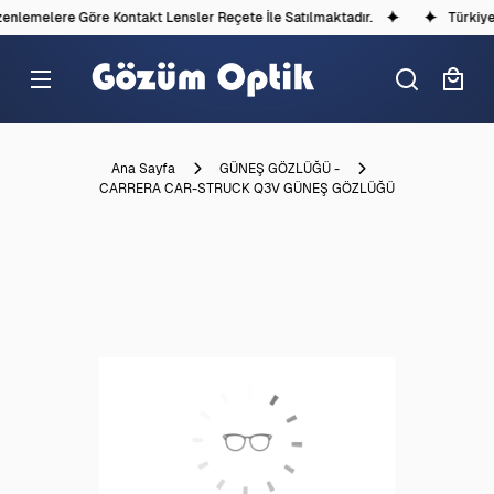
nlemelere Göre Kontakt Lensler Reçete İle Satılmaktadır.
Türkiye'd
Ana Sayfa
GÜNEŞ GÖZLÜĞÜ -
CARRERA CAR-STRUCK Q3V GÜNEŞ GÖZLÜĞÜ