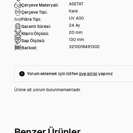
ASETAT
Çerçeve Materyali:
Kare
Çerçeve Tipi:
UV 400
Filtre Tipi:
24 Ay
Garanti Süresi:
20 mm
Köprü Ölçüsü:
130 mm
Sap Ölçüsü:
3210018491302
Barkod:
Yorum eklemek için lütfen
üye girişi
yapınız
Ürüne ait yorum bulunmamaktadır.
Benzer Ürünler