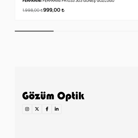
FERFARINI
FERFARINI FR1033 303 GÜNEŞ GÖZLÜĞÜ
999,00
1.998,00