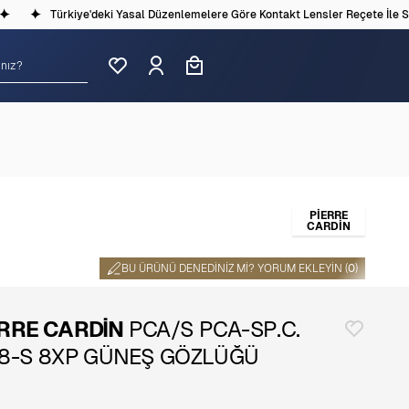
Türkiye'deki Yasal Düzenlemelere Göre Kontakt Lensler Reçete İle Satı
PİERRE
CARDİN
BU ÜRÜNÜ DENEDINIZ MI? YORUM EKLEYIN (
0
)
ERRE CARDİN
PCA/S PCA-SP.C.
18-S 8XP GÜNEŞ GÖZLÜĞÜ