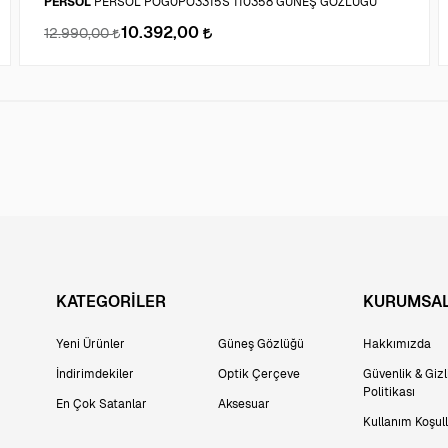
PERSOL
PERSOL POG0PO3315S 110358 GÜNEŞ GÖZLÜĞÜ
10.392,00
12.990,00
KATEGORİLER
KURUMSA
Yeni Ürünler
Güneş Gözlüğü
Hakkımızda
İndirimdekiler
Optik Çerçeve
Güvenlik & Gizli
Politikası
En Çok Satanlar
Aksesuar
Kullanım Koşull