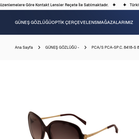
enlemelere Göre Kontakt Lensler Reçete İle Satılmaktadır.
Türkiye
GÜNEŞ GÖZLÜĞÜ
OPTİK ÇERÇEVE
LENS
MAĞAZALARIMIZ
Ana Sayfa
GÜNEŞ GÖZLÜĞÜ -
PCA/S PCA-SP.C. 8418-S