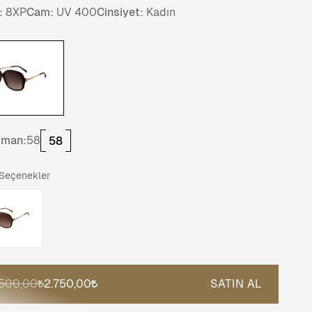
:
8XP
Cam:
UV 400
Cinsiyet:
Kadın
tman:
58
58
 Seçenekler
.500,00
2.750,00
SATIN AL