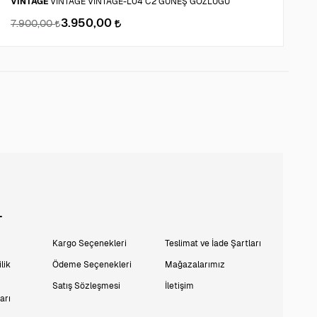
VINTAGE
VINTAGE VINTAGE-L04 C2 GÜNEŞ GÖZLÜĞÜ
T
3.950,00
7.900,00
2
L
Kargo Seçenekleri
Teslimat ve İade Şartları
lik
Ödeme Seçenekleri
Mağazalarımız
Satış Sözleşmesi
İletişim
arı