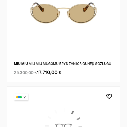
MIU MIU
MIU MIU MUG0MU 52YS ZVN10R GÜNEŞ GÖZLÜĞÜ
17.710,00
25.300,00
2