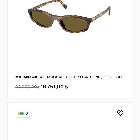
MIU MIU
MIU MIU MUG0MU A06S 14L09Z GÜNEŞ GÖZLÜĞÜ
16.751,00
23.930,00
2