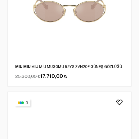
MIU MIU
MIU MIU MUG0MU 52YS ZVN20F GÜNEŞ GÖZLÜĞÜ
17.710,00
25.300,00
3