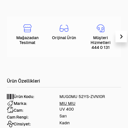
Mağazadan
Orijinal Ürün
Müşteri
T
Teslimat
Hizmetleri
444 0 131
Ürün Kodu:
MUG0MU 52YS-ZVN10R
Marka:
MIU MIU
UV 400
Cam:
Sarı
Cam Rengi:
Kadın
Cinsiyet: