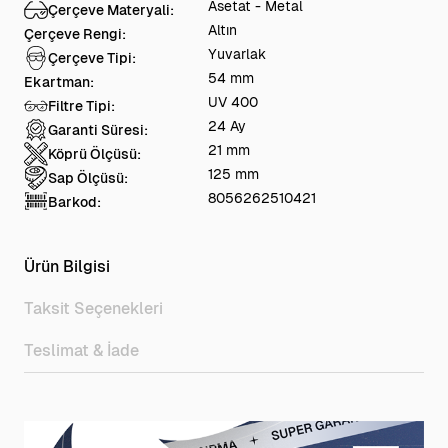
Asetat - Metal
Çerçeve Materyali:
Altın
Çerçeve Rengi:
Yuvarlak
Çerçeve Tipi:
54 mm
Ekartman:
UV 400
Filtre Tipi:
24 Ay
Garanti Süresi:
21 mm
Köprü Ölçüsü:
125 mm
Sap Ölçüsü:
8056262510421
Barkod:
Ürün Bilgisi
Taksit Seçenekleri
Teslimat & İade