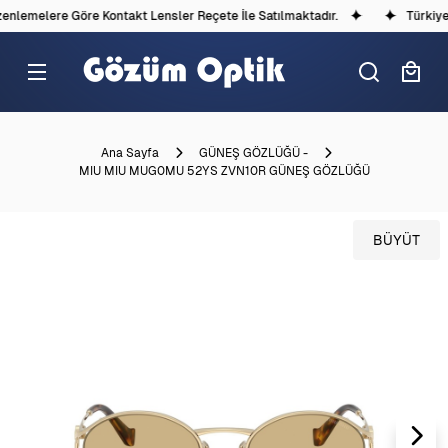
nlemelere Göre Kontakt Lensler Reçete İle Satılmaktadır.
Türkiye'd
Ana Sayfa
GÜNEŞ GÖZLÜĞÜ -
MIU MIU MUG0MU 52YS ZVN10R GÜNEŞ GÖZLÜĞÜ
BÜYÜT