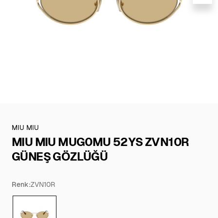
MIU MIU
MIU MIU MUG0MU 52YS ZVN10R
GÜNEŞ GÖZLÜĞÜ
Renk:
ZVN10R