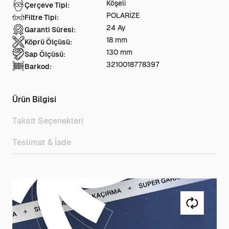
Köşeli
Çerçeve Tipi:
POLARİZE
Filtre Tipi:
24 Ay
Garanti Süresi:
18 mm
Köprü Ölçüsü:
130 mm
Sap Ölçüsü:
3210018778397
Barkod:
Ürün Bilgisi
Taksit Seçenekleri
Teslimat & İade