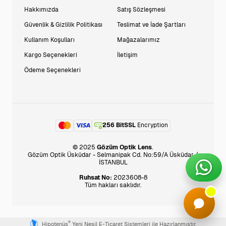
Hakkımızda
Satış Sözleşmesi
Güvenlik & Gizlilik Politikası
Teslimat ve İade Şartları
Kullanım Koşulları
Mağazalarımız
Kargo Seçenekleri
İletişim
Ödeme Seçenekleri
256 BitSSL
Encryption
© 2025
Gözüm Optik Lens
.
Gözüm Optik Üsküdar - Selmanipak Cd. No:59/A Üsküdar /
İSTANBUL
Ruhsat No:
2023608-8
Tüm hakları saklıdır.
®
Hipotenüs
Yeni Nesil E-Ticaret Sistemleri ile Hazırlanmıştır.