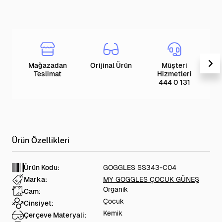
Mağazadan
Orijinal Ürün
Müşteri
T
Teslimat
Hizmetleri
444 0 131
Ürün Kodu:
GOGGLES SS343-C04
Marka:
MY GOGGLES ÇOCUK GÜNEŞ
Organik
Cam:
Çocuk
Cinsiyet:
Kemik
Çerçeve Materyali: