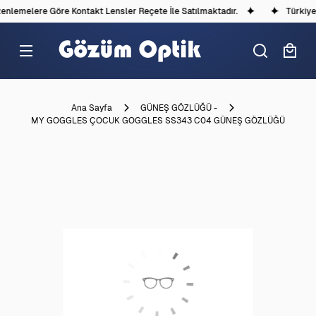
lemelere Göre Kontakt Lensler Reçete İle Satılmaktadır.
Türkiye'd
Ana Sayfa
GÜNEŞ GÖZLÜĞÜ -
MY GOGGLES ÇOCUK GOGGLES SS343 C04 GÜNEŞ GÖZLÜĞÜ