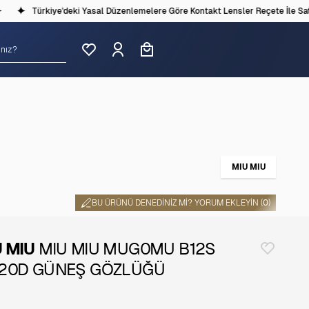
Türkiye'deki Yasal Düzenlemelere Göre Kontakt Lensler Reçete İle Satılm
MIU MIU
BU ÜRÜNÜ DENEDINIZ MI? YORUM EKLEYIN (
0
)
 MIU
MIU MIU MUG0MU B12S
L20D GÜNEŞ GÖZLÜĞÜ