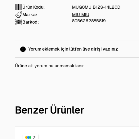
Ürün Kodu:
MUG0MU B12S-14L20D
Marka:
MIU MIU
8056262885819
Barkod:
Yorum eklemek için lütfen
üye girişi
yapınız
Ürüne ait yorum bulunmamaktadır.
Benzer Ürünler
2