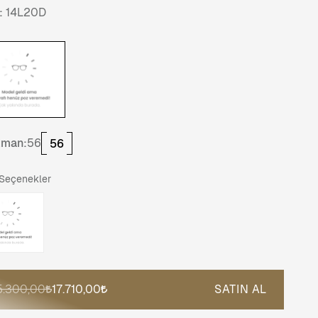
:
14L20D
tman:
56
56
 Seçenekler
5.300,00
17.710,00
SATIN AL