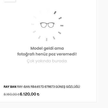
P
RAY BAN
RAY-BAN RB4457D 678673 GÜNEŞ GÖZLÜĞÜ
G
6.120,00
8.160,00
2